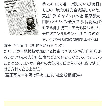
手マスコミで唯一、報じていた「毎日」
もこの１年余りは完全沈黙していた、
東証１部「キヤノン」（本社・東京都大
田区）とキヤノン会長で「財界総理」で
もある御手洗冨士夫氏も関わる、大
分県のコンサルタント会社社長の疑
惑、どうやら時間の問題で事件化は
確実、今年前半にも動きがあるようだ。
ただし、東京地検特捜部による捜査はキヤノンや御手洗氏、あ
るいは、地元の大分県知事などまで伸びるかといえばそういう
ことはなく、コンサル会社の大賀規夫氏の単なる脱税で済ま
せる方針であるようだ。
（冒頭写真＝年明け早々に出た「社会新報」記事）