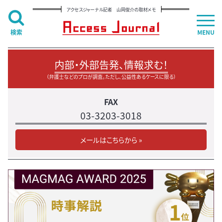
アクセスジャーナル記者 山岡俊介の取材メモ
検索
MENU
内部・外部告発、情報求む！
（弁護士などのプロが調査。ただし、公益性あるケースに限る）
FAX
03-3203-3018
メールはこちらから »