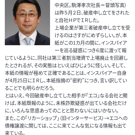
中央区。駒澤孝次社長＝冒頭写真）
は昨５月２日、破産申し立てをされた
と自社ＨＰでＩＲした。
上場企業が第三者破産申し立てを受
けるのはさすがにめずらしい。が、本
紙がこの1カ月の間に、インスパイア
ーを巡る疑惑につき６度に渡って報
じているように、同社は第三者割当増資で上場廃止を回避し
たとされるが、その実態はといえばひじょうに怪しい。そして、
本紙の情報が極めて正確であることは、インスパイアー自身
が4月25日にＩＲし、本紙指摘の“密約”につき、言い訳してい
ることでも明らかだろう。
とはいえ、今回破産申し立てした相手が「エコ」なる会社と聞
けば、本紙既報のように、未株詐欺疑惑が出ている会社だけ
に、いろんな思惑あってのことと思わないにはいかない。
また、この「リカーショップ」（旧インターサービス）→エコへの
債権譲渡に関しては、ここに来てこんな気になる情報も出て
来ている。