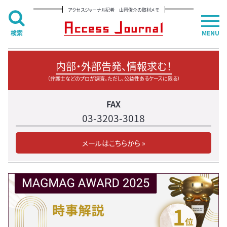
アクセスジャーナル記者 山岡俊介の取材メモ
検索
MENU
内部・外部告発、情報求む！
（弁護士などのプロが調査。ただし、公益性あるケースに限る）
FAX
03-3203-3018
メールはこちらから »