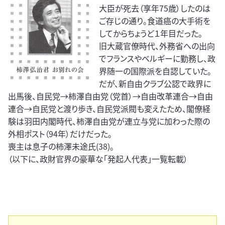
大臣が死去（享年75歳）したのは
ご存じの通り。食道癌の大手術を
してからちょうど１年目だった。
旧大蔵官僚時代、外務省への出向
でフランスやベルギーに勤務し、政
界随一の国際派を自認していた。
だが、新自由クラブ公認で政界に
出馬後、自民党→柿澤自由党（党首）→自由改革連合→自由
連合→自民党と渡り歩き、自民党派閥も変えたため、閣僚経
験は羽田内閣時代、柿澤自由党が連立与党に加わった際の
外相ポスト（94年）だけだった。
喪主は息子の柿澤未途氏(38)。
（以下に、政財官界の豪華な「発起人代表」一覧転載）