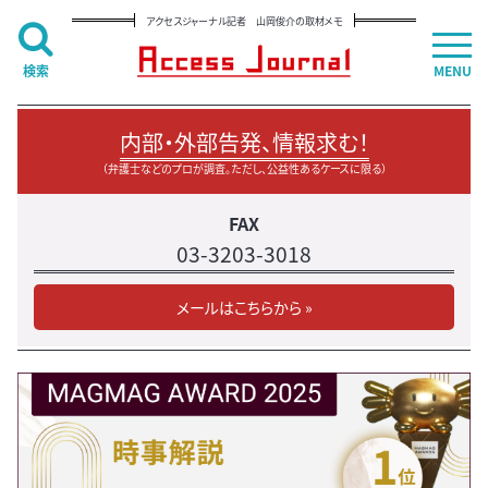
アクセスジャーナル記者 山岡俊介の取材メモ
検索
MENU
内部・外部告発、情報求む！
（弁護士などのプロが調査。ただし、公益性あるケースに限る）
FAX
03-3203-3018
メールはこちらから »