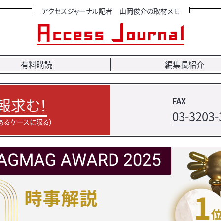
アクセスジャーナル記者 山岡俊介の取材メモ
有料購読
編集長紹介
報求む！
FAX
03-3203-
あるケースに限る）