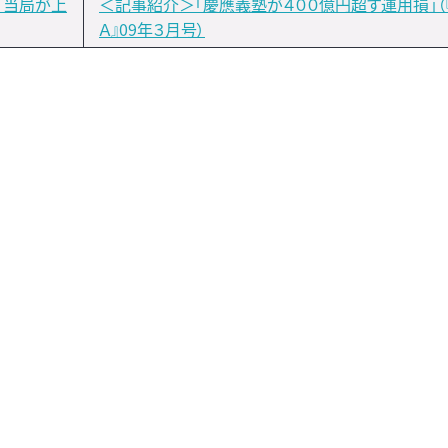
）当局が上
＜記事紹介＞「慶應義塾が４００億円超す運用損」（『
Ａ』09年３月号）