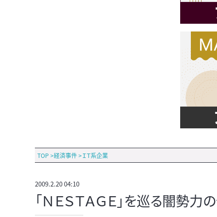
TOP
>
経済事件
>
ＩＴ系企業
2009.2.20 04:10
「ＮＥＳＴＡＧＥ」を巡る闇勢力