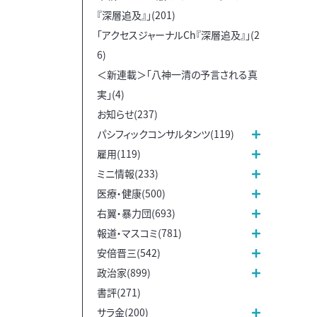
『深層追及』」(201)
「アクセスジャーナルCh『深層追及』」(2
6)
＜新連載＞「八神一清の予言される真
実」(4)
お知らせ(237)
パシフィックコンサルタンツ(119)
雇用(119)
ミニ情報(233)
医療・健康(500)
右翼・暴力団(693)
報道・マスコミ(781)
安倍晋三(542)
政治家(899)
書評(271)
サラ金(200)