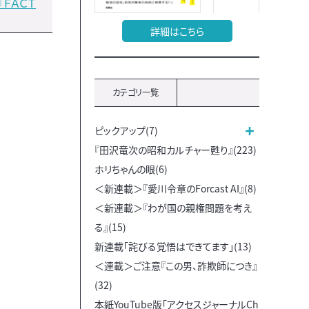
ＦＡＣＴ
詳細はこちら
カテゴリ一覧
ピックアップ(7)
『田沢竜次の昭和カルチャー甦り』(223)
ホリちゃんの眼(6)
＜新連載＞『愛川令章のForcast AI』(8)
＜新連載＞『わが国の親権問題を考え
る』(15)
新連載「詫びる覚悟はできてます」(13)
＜連載＞ご注意『この男、詐欺師につき』
(32)
本紙YouTube版「アクセスジャーナルCh