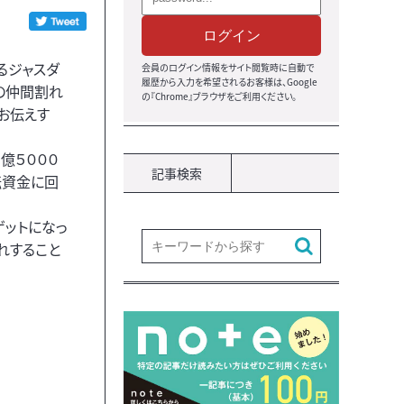
ログイン
るジャスダ
会員のログイン情報をサイト閲覧時に自動で
履歴から入力を希望されるお客様は、Google
の仲間割れ
の『Chrome』ブラウザをご利用ください。
お伝えす
億５０００
記事検索
転資金に回
ゲットになっ
れすること