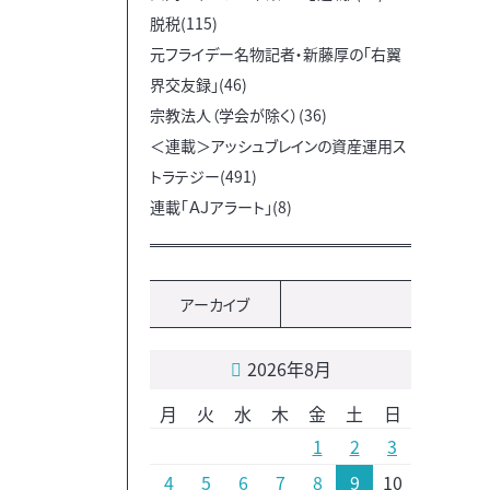
脱税(115)
元フライデー名物記者・新藤厚の「右翼
界交友録」(46)
宗教法人（学会が除く）(36)
＜連載＞アッシュブレインの資産運用ス
トラテジー(491)
連載「ＡＪアラート」(8)
アーカイブ
2026年8月
月
火
水
木
金
土
日
1
2
3
4
5
6
7
8
9
10