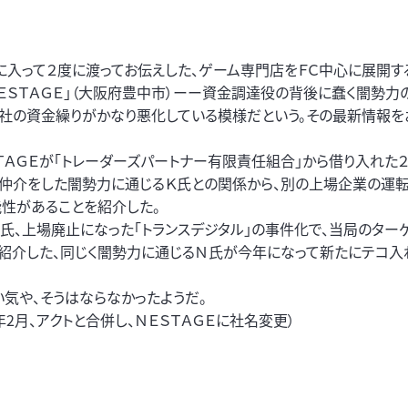
に入って２度に渡ってお伝えした、ゲーム専門店をＦＣ中心に展開す
ＮＥＳＴＡＧＥ」（大阪府豊中市）ーー資金調達役の背後に蠢く闇勢力
同社の資金繰りがかなり悪化している模様だという。その最新情報を
ＴＡＧＥが「トレーダーズパートナー有限責任組合」から借り入れた２
の仲介をした闇勢力に通じるＫ氏との関係から、別の上場企業の運
能性があることを紹介した。
氏、上場廃止になった「トランスデジタル」の事件化で、当局のター
紹介した、同じく闇勢力に通じるＮ氏が今年になって新たにテコ入
気や、そうはならなかったようだ。
2月、アクトと合併し、ＮＥＳＴＡＧＥに社名変更）