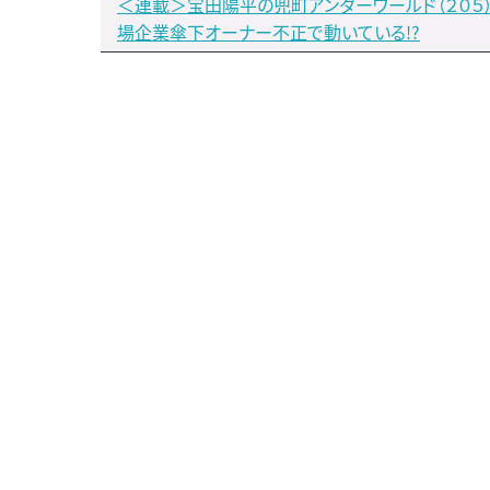
＜連載＞宝田陽平の兜町アンダーワールド（２０５
場企業傘下オーナー不正で動いている!?