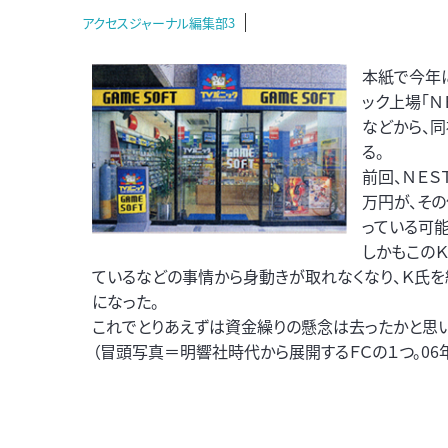
アクセスジャーナル編集部3
本紙で今年
ック上場「
などから、
る。
前回、ＮＥＳ
万円が、そ
っている可
しかもこのＫ
ているなどの事情から身動きが取れなくなり、Ｋ氏を
になった。
これでとりあえずは資金繰りの懸念は去ったかと思い
（冒頭写真＝明響社時代から展開するＦＣの１つ。06年