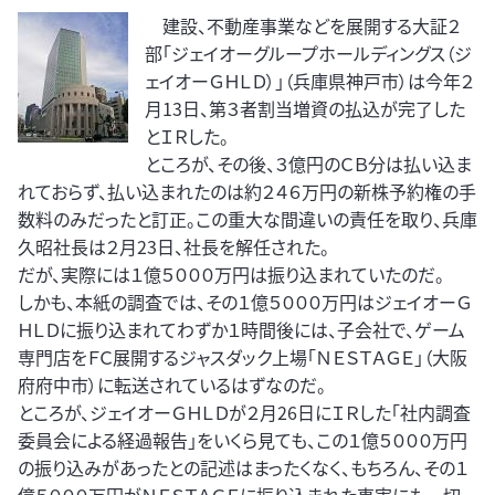
建設、不動産事業などを展開する大証２
部「ジェイオーグループホールディングス（ジ
ェイオーＧＨＬＤ）」（兵庫県神戸市）は今年２
月13日、第３者割当増資の払込が完了した
とＩＲした。
ところが、その後、３億円のＣＢ分は払い込ま
れておらず、払い込まれたのは約２４６万円の新株予約権の手
数料のみだったと訂正。この重大な間違いの責任を取り、兵庫
久昭社長は２月23日、社長を解任された。
だが、実際には１億５０００万円は振り込まれていたのだ。
しかも、本紙の調査では、その１億５０００万円はジェイオーＧ
ＨＬＤに振り込まれてわずか１時間後には、子会社で、ゲーム
専門店をＦＣ展開するジャスダック上場「ＮＥＳＴＡＧＥ」（大阪
府府中市）に転送されているはずなのだ。
ところが、ジェイオーＧＨＬＤが２月26日にＩＲした「社内調査
委員会による経過報告」をいくら見ても、この１億５０００万円
の振り込みがあったとの記述はまったくなく、もちろん、その１