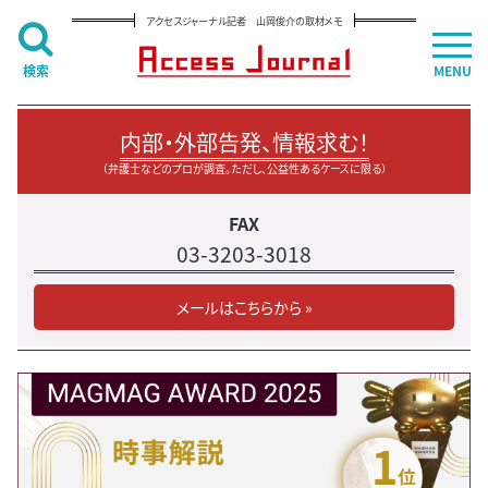
アクセスジャーナル記者 山岡俊介の取材メモ
検索
MENU
内部・外部告発、情報求む！
（弁護士などのプロが調査。ただし、公益性あるケースに限る）
FAX
03-3203-3018
メールはこちらから »