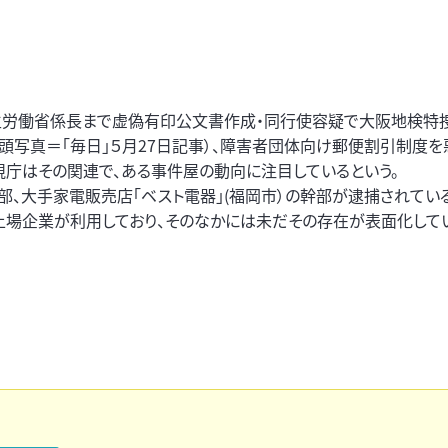
生労働省係長まで虚偽有印公文書作成・同行使容疑で大阪地検特
頭写真＝「毎日」５月27日記事）、障害者団体向け郵便割引制度を
視庁はその関連で、ある事件屋の動向に注目しているという。
部、大手家電販売店「ベスト電器」(福岡市）の幹部が逮捕されてい
上場企業が利用しており、そのなかには未だその存在が表面化して