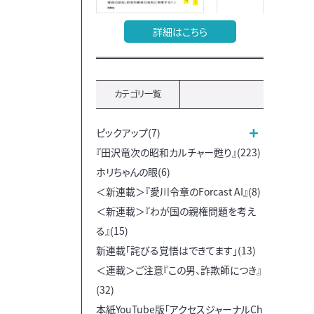
詳細はこちら
カテゴリ一覧
ピックアップ(7)
『田沢竜次の昭和カルチャー甦り』(223)
ホリちゃんの眼(6)
＜新連載＞『愛川令章のForcast AI』(8)
＜新連載＞『わが国の親権問題を考え
る』(15)
新連載「詫びる覚悟はできてます」(13)
＜連載＞ご注意『この男、詐欺師につき』
(32)
本紙YouTube版「アクセスジャーナルCh