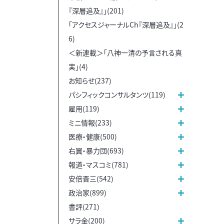
『深層追及』」(201)
「アクセスジャーナルCh『深層追及』」(2
6)
＜新連載＞「八神一清の予言される真
実」(4)
お知らせ(237)
パシフィックコンサルタンツ(119)
雇用(119)
ミニ情報(233)
医療・健康(500)
右翼・暴力団(693)
報道・マスコミ(781)
安倍晋三(542)
政治家(899)
書評(271)
サラ金(200)