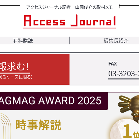
アクセスジャーナル記者 山岡俊介の取材メモ
有料購読
編集長紹介
報求む！
FAX
03-3203-
あるケースに限る）