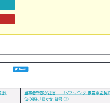
き）
当事者幹部が証言――「ソフトバンク」携帯電話契
位の裏に「寝かせ」疑惑（２）