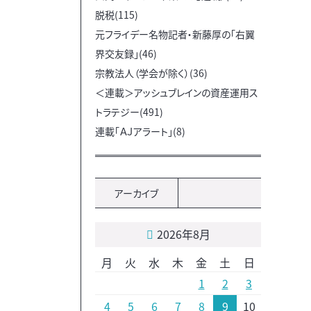
脱税(115)
元フライデー名物記者・新藤厚の「右翼
界交友録」(46)
宗教法人（学会が除く）(36)
＜連載＞アッシュブレインの資産運用ス
トラテジー(491)
連載「ＡＪアラート」(8)
アーカイブ
2026年8月
月
火
水
木
金
土
日
1
2
3
4
5
6
7
8
9
10