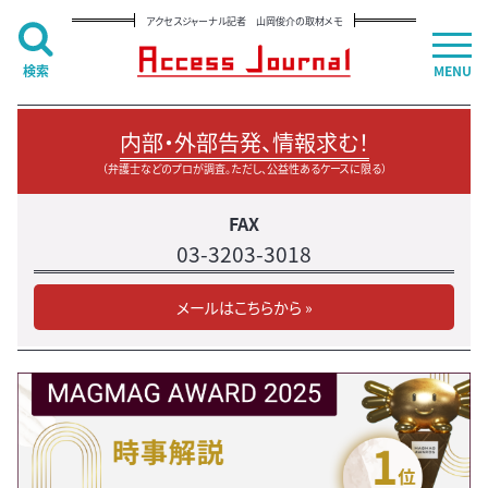
アクセスジャーナル記者 山岡俊介の取材メモ
検索
MENU
内部・外部告発、情報求む！
（弁護士などのプロが調査。ただし、公益性あるケースに限る）
FAX
03-3203-3018
メールはこちらから »