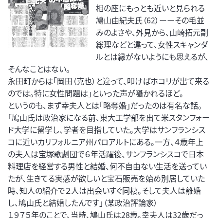
相の座にもっとも近いと見られる
鳩山由紀夫氏（62）ーーその毛並
みのよさや、外見から、山崎拓元副
総理などと違って、女性スキャンダ
ルとは縁がないようにも思えるが、
そんなことはない。
永田町からは「岡田（克也）と違って、叩けばホコリが出て来る
のでは。特に女性問題は」といった声が囁かれるほど。
というのも、まず幸夫人とは「略奪婚」だったのは有名な話。
「鳩山氏は政治家になる前、東大工学部を出て米スタンフォー
ド大学に留学し、学者を目指していた。大学はサンフランシス
コに近いカリフォルニア州パロアルトにある。一方、４歳年上
の夫人は宝塚歌劇団で６年活躍後、サンフランシスコで日本
料理店を経営する男性と結婚、何不自由ない生活を送ってい
たが、生きてる実感が欲しいと宝石販売を始め別居していた
時、知人の紹介で２人は出会いすぐ同棲。そして夫人は離婚
し、鳩山氏と結婚したんです」（某政治評論家）
１９７５年のことで、当時、鳩山氏は28歳。幸夫人は32歳だっ