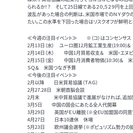
られるか！？ そして25日線である２０,５２９円を上
波乱があった場合の判断は、米国市場でのＮＹダウの２
たい。この水準を下回った場合はリスクオフが鮮明と
≪今週の注目イベント≫ ※（コ）はコンセンサス
2月13日（水） ユーロ圏12月鉱工業生産(19:00)＆
2月14日（木） 中国1月貿易収支＆ 米国・エヌ
2月15日（金） 中国1月消費者物価(10:30)＆ 米
ＳＱ＆ 米国つなぎ予算
≪今後の注目イベント≫
2月以降 日米貿易協議（ＴＡＧ）
2月27.28日 米朝首脳会談
2月末 米中貿易協議で進展がなければ、追加
3月5日 中国の国会にあたる全人代開幕
3月29日 英国がＥＵ離脱（※全EU加盟国の同意
4月27日 日本10連休 休場
5月23日 欧州議会選挙（※ポピュリズム勢力の