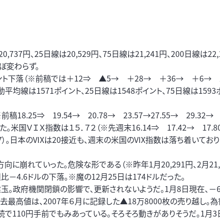
37円、25日線は20,529円、75日線は21,241円、200日線は22,
とほぼ変わらず。
イント下落（※前稿では＋12⇒ ▲5→ ＋28→ ＋36→ ＋6→
動平均線は1571ポイント、25日線は1548ポイント、75日線は1593
8.25⇒ 19.54→ 20.78→ 23.57→27.55→ 29.32→
た。米国ＶＩＸ指数は１５．７２（※先週末16.14⇒ 17.42→ 17.80
18.07）。日本のVIXは20接近も、週末の米国のVIX指数は落ち着いてお
に崩れていった。危険な形である（※昨年1月20,291円、2月21,6
比－4.6ドルの下落。※魔の12月25日は174ドルだった。
玉。政府機関閉鎖の影響で、更新されないようだ。1月8日現在、－61
最高値は、2007年６月に記録した▲18万8000枚の売り越し。為
連続で110円手前でもみあっている。そろそろ動きがありそうだ。1月3