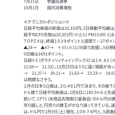
7月21日 参議院選挙
10月1日 国内消費増税
≪テクニカルポジション≫
日経平均株価の終値は20,333円。5日移動平均線は20,7
経平均CFD先物は20,351円（※2/11 PM15:00）
ＴＯＰＩＸは、終値１５３９ポイントと週間で－27ポ
▲28→ ▲47→ ＋53（※11/30戻り高値）。5日移
0日線は1691ポイント。
日経ＶＩ（ボラティリィティインデックス）は１９．８１（※前稿1
21.69→ 21.32）。12月25日は３３に届く場面があっ
→ 21.37→ 30.11→ 21.63→ 23.23→ 
は問題なさそう。
２月の日本ＳＱ値は、２０,４８１円で決まり、その後下方向
ドル建て日経平均株価は、2月8日に185.5ドルと先週
続いて、CFTC（米商品先物取引委員会）のドル円の建
売り越しと、円売りの建玉がかなり減ってきている。過去
は、ドル円で2月9日（土）現在、１０９.７４円と、３週