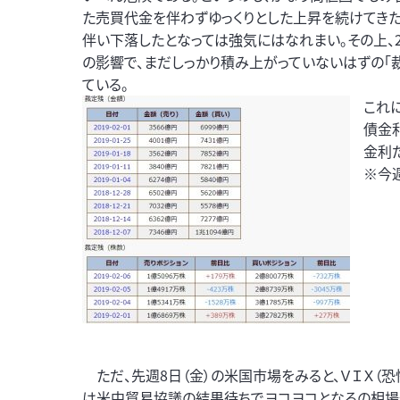
た売買代金を伴わずゆっくりとした上昇を続けてき
伴い下落したとなっては強気にはなれまい。その上、2
の影響で、まだしっかり積み上がっていないはずの「
ている。
これ
債金利
金利
※今
ただ、先週8日（金）の米国市場をみると、ＶＩＸ（恐怖
は米中貿易協議の結果待ちでヨコヨコとなるの相場付