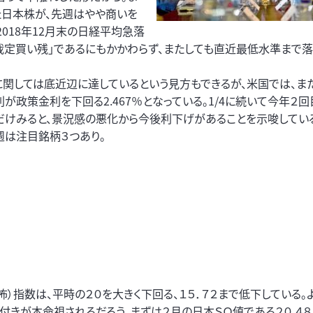
た日本株が、先週はやや商いを
018年12月末の日経平均急落
裁定買い残」であるにもかかわらず、またしても直近最低水準まで落
に関しては底近辺に達しているという見方もできるが、米国では、ま
が政策金利を下回る2.467％となっている。1/4に続いて今年２回
だけみると、景況感の悪化から今後利下げがあることを示唆してい
週は注目銘柄３つあり。
）指数は、平時の２０を大きく下回る、１５．７２まで低下している。
きが本命視されるだろう。まずは２月の日本ＳＱ値である２０,４８