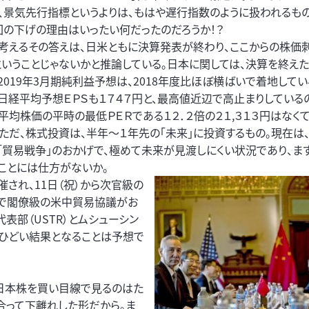
、景気先行指標というよりは、もはや遅行指数のように扱われるもの
回の下げの理由はいったい何だったのだろうか！？
考えるその答えは、日米ともに決算発表が終わり、ここからの株価
ということじゃないかと推論している。日本に関しては、決算を終え
2019年3月期純利益予想は、2018年度比ほぼ横ばいで着地してい
日経平均予想ＥＰＳも１７４７円と、最高値近辺で高止まりしている
平均株価の平時の最低ＰＥＲである１２．２倍の２１,３１３円はなく
。ただ、株式投資は、半年～１年先の「未来」に投資するもの。現在は
「貿易戦争」のおかげで、極めて未来が見渡しにくい状況であり、ま
ことには仕方がないか。
され、11日（祝）から次官級の
北京で閣僚級の米中貿易協議がお
表部（USTR）とムシューシン
どひどい結果となることは予想で
、日本株を買い目線で見るのはた
合って下離れした形だから。ま