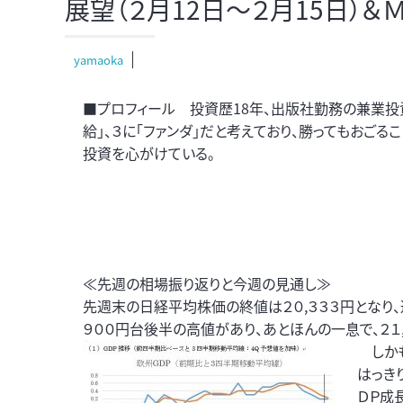
展望（２月12日～２月15日）＆
yamaoka
■プロフィール 投資歴18年、出版社勤務の兼業投資
給」、３に「ファンダ」だと考えており、勝ってもおご
投資を心がけている。
≪先週の相場振り返りと今週の見通し≫
先週末の日経平均株価の終値は２０,３３３円となり、週
９００円台後半の高値があり、あとほんの一息で、２１
しかも
はっき
ＤＰ成