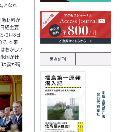
。となれ
刺激材料が
た日経主要
る。2月8日
ので、本来
てはおかしい
、米国が仕
著者新刊
ずは霧が晴