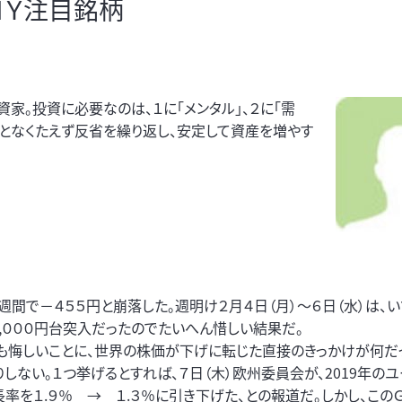
ＭＹ注目銘柄
家。投資に必要なのは、１に「メンタル」、２に「需
ることなくたえず反省を繰り返し、安定して資産を増やす
間で－４５５円と崩落した。週明け２月４日（月）～６日（水）は、い
,０００円台突入だったのでたいへん惜しい結果だ。
悔しいことに、世界の株価が下げに転じた直接のきっかけが何だ
りしない。１つ挙げるとすれば、７日（木）欧州委員会が、2019年の
長率を１.９％ → １.３％に引き下げた、との報道だ。しかし、この