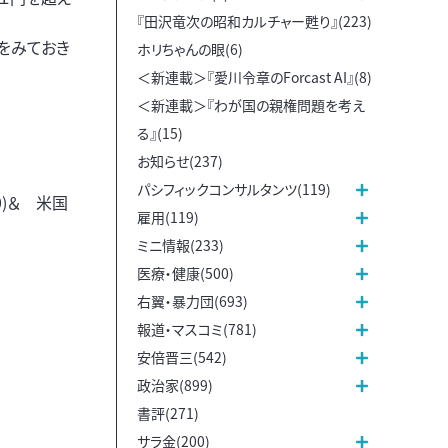
『田沢竜次の昭和カルチャー甦り』(223)
けをみておき
ホリちゃんの眼(6)
＜新連載＞『愛川令章のForcast AI』(8)
＜新連載＞『わが国の親権問題を考え
る』(15)
お知らせ(237)
パシフィックコンサルタンツ(119)
0)＆ 米国
雇用(119)
ミニ情報(233)
医療・健康(500)
右翼・暴力団(693)
報道・マスコミ(781)
安倍晋三(542)
政治家(899)
書評(271)
サラ金(200)