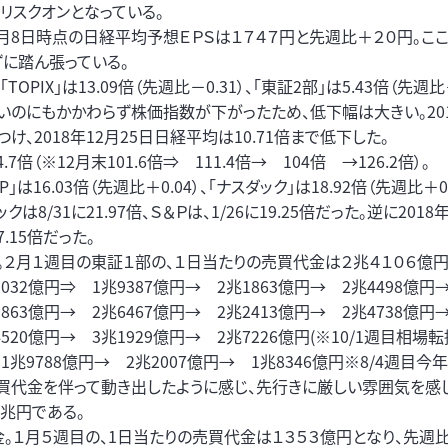
リスクオンとなっている。
2月8日時点の日経平均予想ＥＰＳは１７４７円と先週比＋２０円。こ
に踏ん張っている。
TOPIX」は13.09倍（先週比－0.31）、「東証2部」は5.43倍（先週比－
値がよいのにもかかわらず株価指数が下がったため、低下幅は大きい。201
をつけ、2018年12月25日日経平均は10.71倍まで低下した。
（※12月末101.6倍⇒ 111.4倍→ 104倍 →126.2倍）。
」は16.03倍（先週比＋0.04）、「ナスダック」は18.92倍（先週比＋0.
は8/31に21.97倍、Ｓ＆Ｐは、1/26に19.25倍だった。逆に2018
7.15倍だった。
２月１週目の東証１部の、１日当たりの売買代金は２兆４１０６億円
32億円⇒ 1兆9387億円→ 2兆1863億円→ 2兆4498億円→
863億円→ 2兆6467億円→ 2兆2413億円→ 2兆4738億円→
520億円→ 3兆1929億円→ 2兆7226億円(※10/1週目相場転
1兆9788億円→ 2兆2007億円→ 1兆8346億円※8/4週目今
買代金を伴って動き出したように感じ、先行きに厳しい雰囲気を感
3兆円である。
。１月５週目の、1日当たりの売買代金は１３５３億円となり、先週比