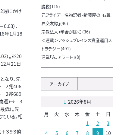
脱税(115)
こ2週にかけ
元フライデー名物記者・新藤厚の「右翼
界交友録」(46)
0.03）、
宗教法人（学会が除く）(36)
8年1月18
＜連載＞アッシュブレインの資産運用ス
トラテジー(491)
03）。※20
連載「ＡＪアラート」(8)
年12月21日
となり、先
アーカイブ
 2兆406
 2兆689
換週)→ 3
2026年8月
年最低）。先
月
火
水
木
金
土
日
じている。相
1
2
3
＋３９３億
4
5
6
7
8
9
10