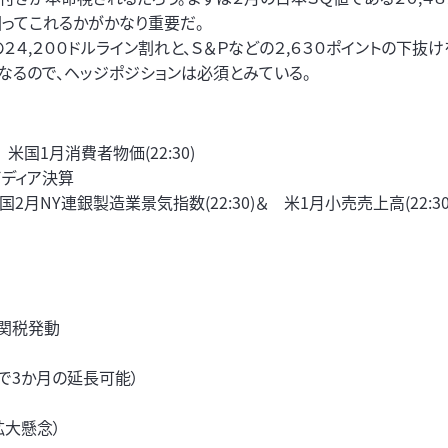
回ってこれるかがかなり重要だ。
４,２００ドルライン割れと、Ｓ＆Ｐなどの２,６３０ポイントの下抜
なるので、ヘッジポジションは必須とみている。
 米国1月消費者物価(22:30)
ビディア決算
国2月NY連銀製造業景気指数(22:30)＆ 米1月小売売上高(22:3
関税発動
で3か月の延長可能）
拡大懸念）