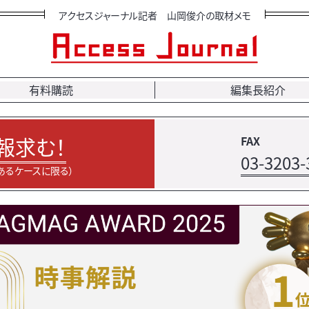
アクセスジャーナル記者 山岡俊介の取材メモ
有料購読
編集長紹介
報求む！
FAX
03-3203-
あるケースに限る）