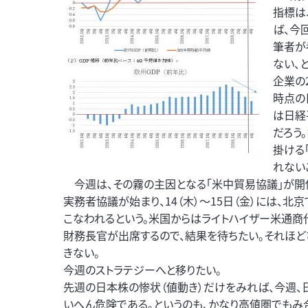
指標は
ば、今
筆者が
ない、
企業の
時点の
は日経
だろう
掛ける
れない
今週は、その霧の主因となる「米中貿易協議」が開催
実務者協議が始まり、14（木）～15日（金）には、
こなわれるという。米国からはライトハイザー米通商代
財務長官が出席するので、結果を待ちたい。それほ
きない。
今週のストラテジーへと移りたい。
先週の日本株の惨状（値動き）だけをみれば、今週
いへん危険である。というのも、かなり高値圏でもみ