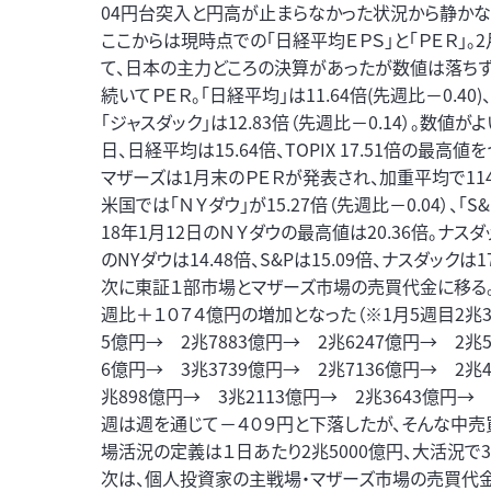
04円台突入と円高が止まらなかった状況から静かな
ここからは現時点での「日経平均ＥＰＳ」と「ＰＥＲ」。
て、日本の主力どころの決算があったが数値は落ちず
続いてＰＥＲ。「日経平均」は11.64倍(先週比－0.40)、「
「ジャスダック」は12.83倍（先週比－0.14）。数
日、日経平均は15.64倍、TOPIX 17.51倍の最高値
マザーズは1月末のＰＥＲが発表され、加重平均で114.7倍
米国では「ＮＹダウ」が15.27倍（先週比－0.04）、「S&P
18年1月12日のＮＹダウの最高値は20.36倍。ナスダック
のNYダウは14.48倍、S&Pは15.09倍、ナスダックは1
次に東証１部市場とマザーズ市場の売買代金に移る。
週比＋１０７４億円の増加となった（※1月5週目2兆30
5億円→ 2兆7883億円→ 2兆6247億円→ 2兆5
6億円→ 3兆3739億円→ 2兆7136億円→ 2兆4
兆898億円→ 3兆2113億円→ 2兆3643億円→ 
週は週を通じて－４０９円と下落したが、そんな中売
場活況の定義は１日あたり2兆5000億円、大活況で
次は、個人投資家の主戦場・マザーズ市場の売買代金