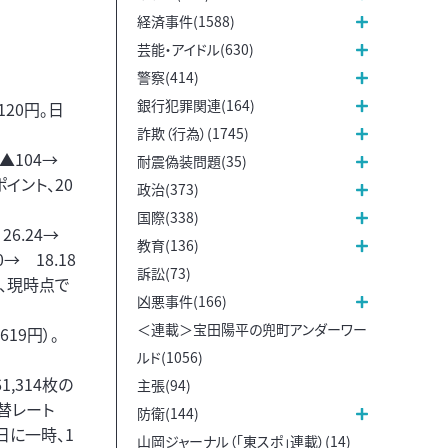
経済事件(1588)
芸能・アイドル(630)
警察(414)
銀行犯罪関連(164)
120円。日
詐欺（行為）(1745)
 ▲104→
耐震偽装問題(35)
ポイント、20
政治(373)
国際(338)
 26.24→
教育(136)
→ 18.18
訴訟(73)
り、現時点で
凶悪事件(166)
＜連載＞宝田陽平の兜町アンダーワー
19円）。
ルド(1056)
,314枚の
主張(94)
替レート
防衛(144)
日に一時、1
山岡ジャーナル（「東スポ」連載）(14)