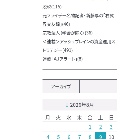
脱税(115)
元フライデー名物記者・新藤厚の「右翼
界交友録」(46)
宗教法人（学会が除く）(36)
＜連載＞アッシュブレインの資産運用ス
トラテジー(491)
連載「ＡＪアラート」(8)
アーカイブ
2026年8月
月
火
水
木
金
土
日
1
2
3
4
5
6
7
8
9
10