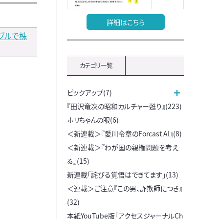
詳細はこちら
ブルで株
カテゴリ一覧
ピックアップ(7)
『田沢竜次の昭和カルチャー甦り』(223)
ホリちゃんの眼(6)
＜新連載＞『愛川令章のForcast AI』(8)
＜新連載＞『わが国の親権問題を考え
る』(15)
新連載「詫びる覚悟はできてます」(13)
＜連載＞ご注意『この男、詐欺師につき』
(32)
本紙YouTube版「アクセスジャーナルCh