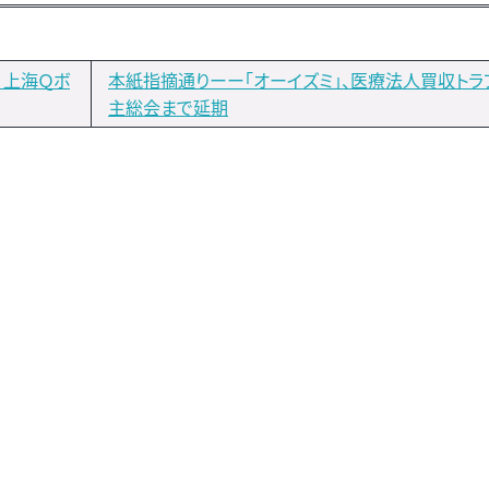
）上海Ｑボ
本紙指摘通りーー「オーイズミ」、医療法人買収トラ
主総会まで延期