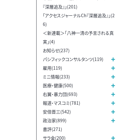
『深層追及』」(201)
「アクセスジャーナルCh『深層追及』」(2
6)
＜新連載＞「八神一清の予言される真
実」(4)
お知らせ(237)
パシフィックコンサルタンツ(119)
雇用(119)
ミニ情報(233)
医療・健康(500)
右翼・暴力団(693)
報道・マスコミ(781)
安倍晋三(542)
政治家(899)
書評(271)
サラ金(200)