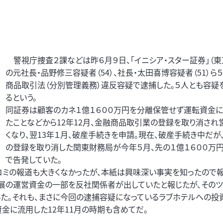
警視庁捜査２課などは昨６月９日、「イニシア・スター証券」（東
の元社長・品野修三容疑者（54）、社長・太田喜博容疑者（51）ら
商品取引法（分別管理義務）違反容疑で逮捕した。５人とも容疑
るという。
同証券は顧客のカネ１億１６００万円を分離保管せず運転資金に
たことなどから12年12月、金融商品取引業の登録を取り消され
くなり、翌13年１月、破産手続きを申請。現在、破産手続き中だが
の登録を取り消した関東財務局が今年５月、先の１億１６００万
で告発していた。
コミの報道も大きくなかったが、本紙は興味深い事実を知ったので報
ン展の運営資金の一部を反社関係者が出していたと報じたが、そのツ
た。それも、まさに今回の逮捕容疑になっているラブホテルへの投
金に流用した12年11月の時期も含めてだ。