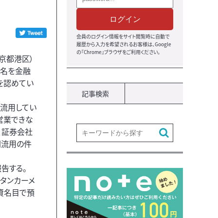
ログイン
会員のログイン情報をサイト閲覧時に自動で
履歴から入力を希望されるお客様は、Google
の『Chrome』ブラウザをご利用ください。
京都港区）
５名を金融
を認めてい
記事検索
流用してい
営業できな
、証券会社
円流用の件
告する。
タンカーメ
資名目で預