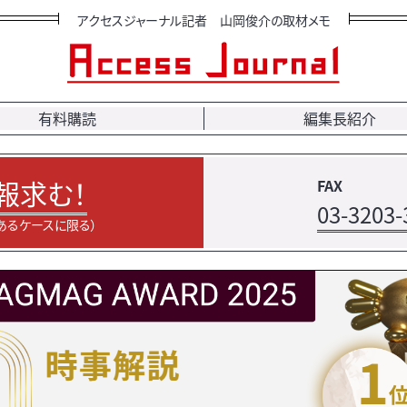
アクセスジャーナル記者 山岡俊介の取材メモ
有料購読
編集長紹介
報求む！
FAX
03-3203-
あるケースに限る）