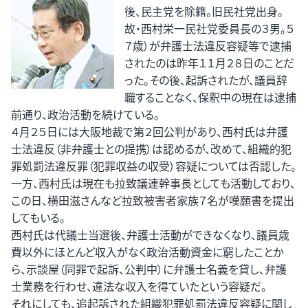
後、民主党を除籍。旧民社党出身。
故・西村栄一民社党委員長の３男。５
７歳）が弁護士法違反容疑等で逮捕
されたのは昨年１１月２８日のことだ
った。その後、起訴されたが、議員辞
職することなく、保釈中の現在は逮捕
前通り、政治活動を続けている。
４月２５日には大阪地裁で第２回公判があり、西村氏は弁護
士法違反（非弁護士との提携）は認めるが、改めて、組織的犯
罪処罰法違反罪（犯罪収益の収受）容疑については否認した。
一方、西村氏は現在も拉致議連幹事長としても活動しており、
この日、横田滋さんなど拉致被害者家族７名が嘆願書を提出
してもいる。
西村氏は代議士当選後、弁護士活動ができなくなり、議員歳
費以外にほとんど収入がなく政治活動資金に窮したことか
ら、示談屋（同罪で起訴、公判中）に弁護士名義を貸し、弁護
士業務を行わせ、違法な収入を得ていたという容疑だ。
それにしても、追起訴された組織犯罪処罰法違反容疑に関し