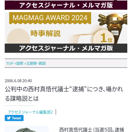
TOP
>
国際
>
北朝鮮・韓国
2006.6.08 20:40
公判中の西村真悟代議士“逮捕”につき、囁かれ
る謀略説とは
アクセスジャーナル編集部2
西村真悟代議士（当選５回。逮捕