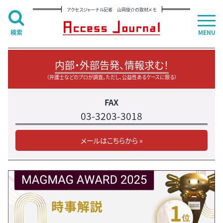
アクセスジャーナル記者 山岡俊介の取材メモ
検索
MENU
内部・外部告発、情報求む！
（弁護士などのプロが調査。ただし、公益性あるケースに限る）
FAX
03-3203-3018
メールはこちらから »