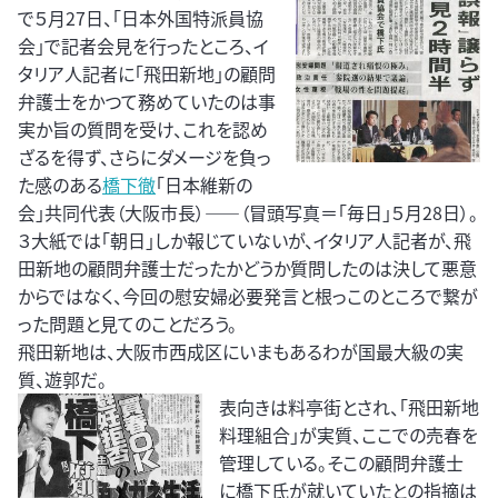
で５月27日、「日本外国特派員協
会」で記者会見を行ったところ、イ
タリア人記者に「飛田新地」の顧問
弁護士をかつて務めていたのは事
実か旨の質問を受け、これを認め
ざるを得ず、さらにダメージを負っ
た感のある
橋下徹
「日本維新の
会」共同代表（大阪市長）――（冒頭写真＝「毎日」５月28日）。
３大紙では「朝日」しか報じていないが、イタリア人記者が、飛
田新地の顧問弁護士だったかどうか質問したのは決して悪意
からではなく、今回の慰安婦必要発言と根っこのところで繋が
った問題と見てのことだろう。
飛田新地は、大阪市西成区にいまもあるわが国最大級の実
質、遊郭だ。
表向きは料亭街とされ、「飛田新地
料理組合」が実質、ここでの売春を
管理している。そこの顧問弁護士
に橋下氏が就いていたとの指摘は