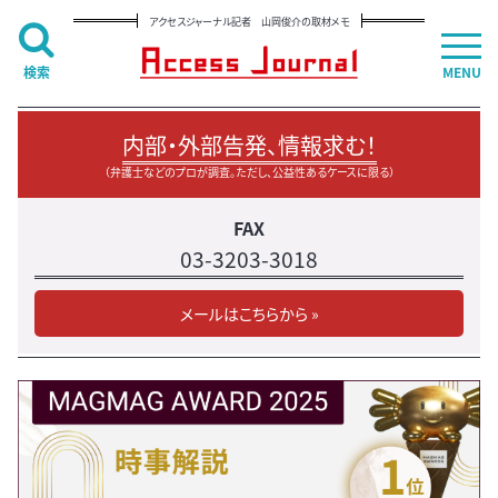
アクセスジャーナル記者 山岡俊介の取材メモ
検索
MENU
内部・外部告発、情報求む！
（弁護士などのプロが調査。ただし、公益性あるケースに限る）
FAX
03-3203-3018
メールはこちらから »