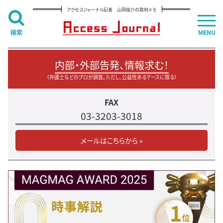
アクセスジャーナル記者 山岡俊介の取材メモ
検索
MENU
内部・外部告発、情報求む！
（弁護士などのプロが調査。ただし、公益性あるケースに限る）
FAX
03-3203-3018
メールはこちらから »