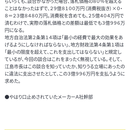
らいっても、談合がなかった場合、落札価格の８０％を越える
ことはなかったはずで、２９億８１００万円（消費税抜き）×０・
８＝２３億８４８０万円。消費税を含めても、２５億４０４万円で
済むわけで、実際の落札価格との差額は最低でも３億９９６万
円になる。
地方自治法第２条第１４項は「最小の経費で最大の効果をあ
げるようにしなければならない」、地方財政法第４条第１項は
「最小の限度を超えて、これを支出してはならない」と規定し
ているが、今回の談合はこれをまったく無視している。そして、
江島市長はこの談合を知っていたか、知りうる立場にあったの
に違法に支出させたとして、この３億９９６万円を支払うように
求めた。
●やはり口止めされていたメーカーＡ社幹部