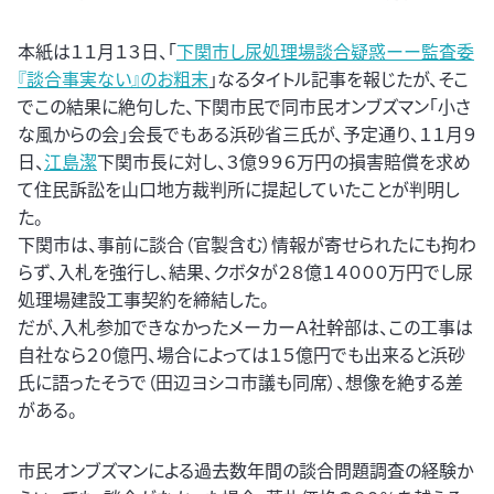
本紙は１１月１３日、「
下関市し尿処理場談合疑惑ーー監査委
『談合事実ない』のお粗末
」なるタイトル記事を報じたが、そこ
でこの結果に絶句した、下関市民で同市民オンブズマン「小さ
な風からの会」会長でもある浜砂省三氏が、予定通り、１１月９
日、
江島潔
下関市長に対し、３億９９６万円の損害賠償を求め
て住民訴訟を山口地方裁判所に提起していたことが判明し
た。
下関市は、事前に談合（官製含む）情報が寄せられたにも拘わ
らず、入札を強行し、結果、クボタが２８億１４０００万円でし尿
処理場建設工事契約を締結した。
だが、入札参加できなかったメーカーＡ社幹部は、この工事は
自社なら２０億円、場合によっては１５億円でも出来ると浜砂
氏に語ったそうで（田辺ヨシコ市議も同席）、想像を絶する差
がある。
市民オンブズマンによる過去数年間の談合問題調査の経験か