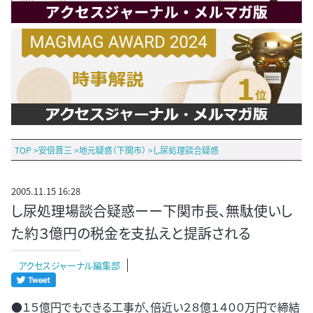
TOP
>
安倍晋三
>
地元疑惑（下関市）
>
し尿処理談合疑惑
2005.11.15 16:28
し尿処理場談合疑惑ーー下関市長、無駄使いし
た約３億円の税金を支払えと提訴される
アクセスジャーナル編集部
●１５億円でもできる工事が、倍近い２８億１４００万円で締結