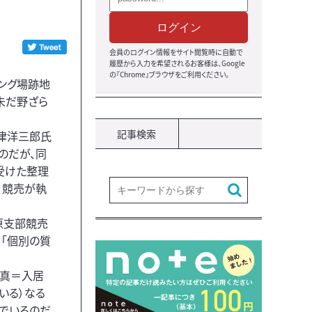
ログイン
会員のログイン情報をサイト閲覧時に自動で
履歴から入力を希望されるお客様は、Google
の『Chrome』ブラウザをご利用ください。
ング場跡地
未だ野ざら
記事検索
津洋三郎氏
のだが、同
受けた整理
、競売が執
原支部競売
「個別の質
写真＝入居
いる）なる
でいるのだ