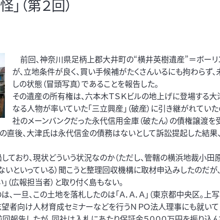
怪」（第２回）
前回、神奈川県足柄上郡大井町の“横井英樹遺産”＝ボーリ
が、立地条件が良く、買い手候補がたくさんいるにも拘わらず、
しの状態（冒頭写真）であることを報告した。
その遺産の所有権は、六本木ＴＳＫビルの地上げに登場する大
なる人物が率いていた「三立興産」（破産）に引き継がれていた
社のメーンバンクだった永代信用金庫（破たん）の債権譲渡を
その直後、大津氏は永代信金の債務はないとして訴訟提起した結果
しており、現状どういう状況なのか（ただし、管轄の横浜地裁小田
ないといっている）聞こうと整理回収機構に取材申込みしたのだが、
」（広報担当者）と取り付く島もない。
は、一旦、この土地を落札したのは「Ａ．Ａ．Ａ」（東京都中央区。上
志望者向け人材育成セミナーなどを行うＮＰＯ法人理事にも就いて
前回報告したが、同社は入札にあたり保証金５０００万円を振り込ん