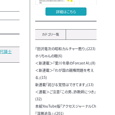
詳細はこちら
カテゴリ一覧
『田沢竜次の昭和カルチャー甦り』(223)
郎代議士
ホリちゃんの眼(6)
＜新連載＞『愛川令章のForcast AI』(8)
＜新連載＞『わが国の親権問題を考え
る』(15)
新連載「詫びる覚悟はできてます」(13)
＜連載＞ご注意『この男、詐欺師につき』
(32)
本紙YouTube版「アクセスジャーナルCh
『深層追及』」(201)