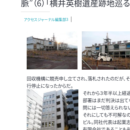
脈”（6）「横井英樹遺産跡地巡る
アクセスジャーナル編集部3
回収機構に競売申し立てされ、落札されたのだが、
行停止になったからだ。
それから３年半以上経過
部署はまだ判決は出て
問には一切答えられない
それにしても不可解なの
ビル。同社代表は起業
有限会社であることも