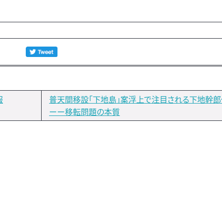
報
普天間移設「下地島」案浮上で注目される下地幹
ーー移転問題の本質