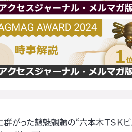
に群がった魑魅魍魎の“六本木ＴＳＫ