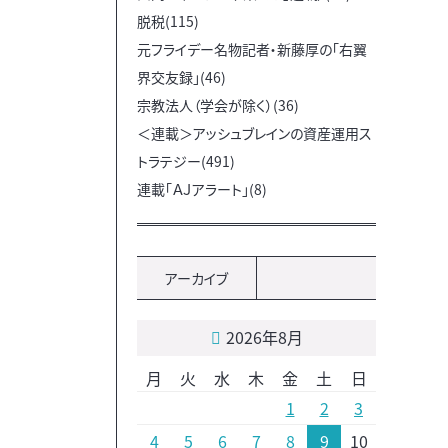
脱税(115)
元フライデー名物記者・新藤厚の「右翼
界交友録」(46)
宗教法人（学会が除く）(36)
＜連載＞アッシュブレインの資産運用ス
トラテジー(491)
連載「ＡＪアラート」(8)
アーカイブ
2026年8月
月
火
水
木
金
土
日
1
2
3
4
5
6
7
8
9
10