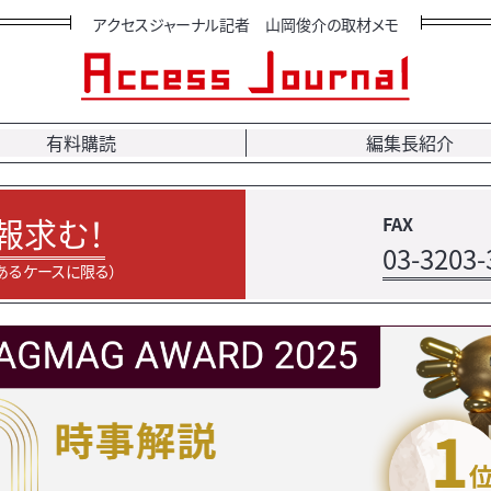
アクセスジャーナル記者 山岡俊介の取材メモ
有料購読
編集長紹介
報求む！
FAX
03-3203-
あるケースに限る）