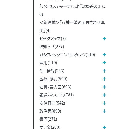
「アクセスジャーナルCh『深層追及』」(2
6)
＜新連載＞「八神一清の予言される真
実」(4)
ピックアップ(7)
お知らせ(237)
パシフィックコンサルタンツ(119)
雇用(119)
ミニ情報(233)
医療・健康(500)
右翼・暴力団(693)
報道・マスコミ(781)
安倍晋三(542)
政治家(899)
書評(271)
サラ金(200)