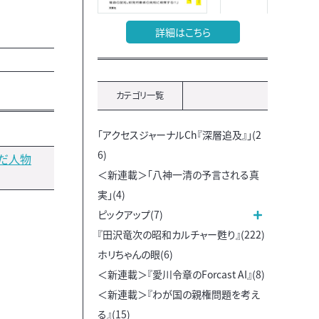
詳細はこちら
カテゴリ一覧
「アクセスジャーナルCh『深層追及』」(2
6)
だ人物
＜新連載＞「八神一清の予言される真
実」(4)
ピックアップ(7)
『田沢竜次の昭和カルチャー甦り』(222)
ホリちゃんの眼(6)
＜新連載＞『愛川令章のForcast AI』(8)
＜新連載＞『わが国の親権問題を考え
る』(15)