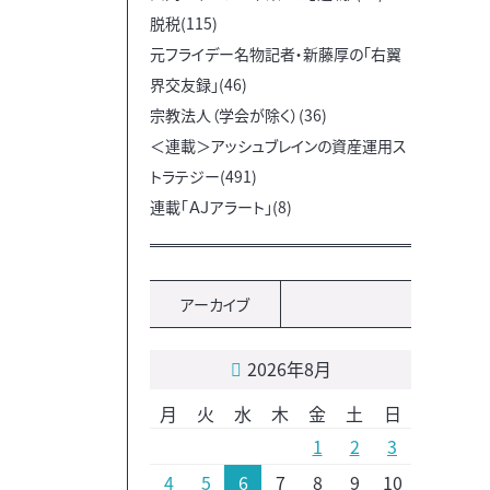
脱税(115)
元フライデー名物記者・新藤厚の「右翼
界交友録」(46)
宗教法人（学会が除く）(36)
＜連載＞アッシュブレインの資産運用ス
トラテジー(491)
連載「ＡＪアラート」(8)
アーカイブ
2026年8月
月
火
水
木
金
土
日
1
2
3
4
5
6
7
8
9
10