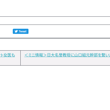
ト女医も
＜ミニ情報＞日大名誉教授に山口組元幹部を繋い