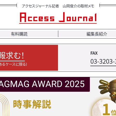
アクセスジャーナル記者 山岡俊介の取材メモ
有料購読
編集長紹介
報求む！
FAX
03-3203-
あるケースに限る）