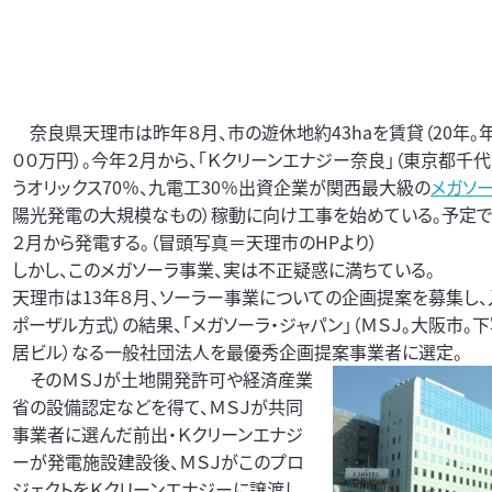
奈良県天理市は昨年８月、市の遊休地約43haを賃貸（20年。
００万円）。今年２月から、「Ｋクリーンエナジー奈良」（東京都千代
うオリックス70％、九電工30％出資企業が関西最大級の
メガソ
陽光発電の大規模なもの）稼動に向け工事を始めている。予定では
２月から発電する。（冒頭写真＝天理市のHPより）
しかし、このメガソーラ事業、実は不正疑惑に満ちている。
天理市は13年８月、ソーラー事業についての企画提案を募集し、
ポーザル方式）の結果、｢メガソーラ・ジャパン」（ＭＳＪ。大阪市。
居ビル）なる一般社団法人を最優秀企画提案事業者に選定。
そのＭＳＪが土地開発許可や経済産業
省の設備認定などを得て、ＭＳＪが共同
事業者に選んだ前出・Ｋクリーンエナジ
ーが発電施設建設後、ＭＳＪがこのプロ
ジェクトをＫクリーンエナジーに譲渡し、