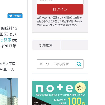
ログイン
会員のログイン情報をサイト閲覧時に自動で
履歴から入力を希望されるお客様は、Google
の『Chrome』ブラウザをご利用ください。
年間賃料４３
田区）とい
ーラ発電
（太
記事検索
2017年
入札（プロ
下写真＝入