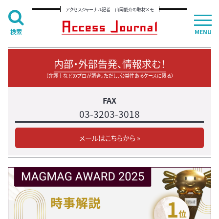
アクセスジャーナル記者 山岡俊介の取材メモ
検索
MENU
内部・外部告発、情報求む！
（弁護士などのプロが調査。ただし、公益性あるケースに限る）
FAX
03-3203-3018
メールはこちらから »