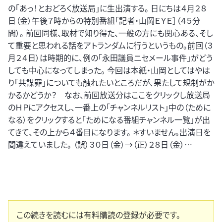
の「あっ！とおどろく放送局」に生出演する。 日にちは４月２８
日（金）午後７時からの特別番組「記者・山岡ＥＹＥ］（４５分
間）。 前回同様、取材で知り得た、一般の方にも関心ある、そし
て重要と思われる話をアトランダムに行うというもの。前回（３
月２４日）は時期的に、例の「永田議員ニセメール事件」がどう
しても中心になってしまった。 今回は本紙・山岡としてはやは
り「共謀罪」についても触れたいところだが、果たして規制がか
かるかどうか？ なお、前回放送分はここをクリックし放送局
のＨＰにアクセスし、一番上の「チャンネルリスト」中の（ために
なる）をクリックすると「ためになる番組チャンネル一覧」が出
てきて、その上から４番目になります。 ＊すいません。出演日を
間違えていました。 （誤）３０日（金）→（正）２８日（金）…
この続きを読むには有料購読の登録が必要です。