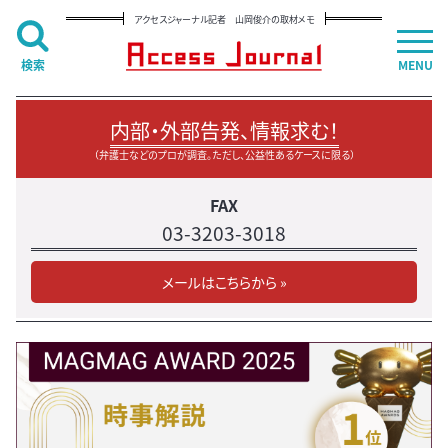
アクセスジャーナル記者 山岡俊介の取材メモ
検索
MENU
内部・外部告発、情報求む！
（弁護士などのプロが調査。ただし、公益性あるケースに限る）
FAX
03-3203-3018
メールはこちらから »