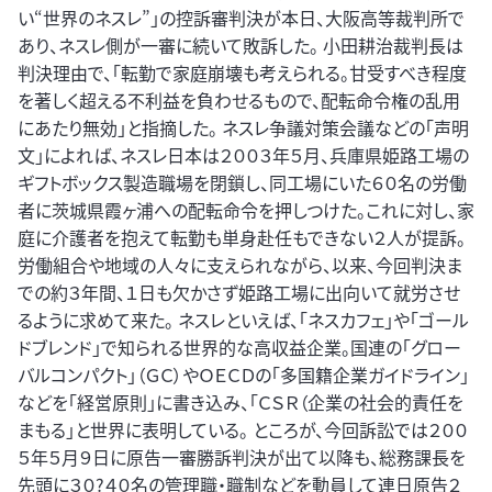
い“世界のネスレ”」の控訴審判決が本日、大阪高等裁判所で
あり、ネスレ側が一審に続いて敗訴した。 小田耕治裁判長は
判決理由で、「転勤で家庭崩壊も考えられる。甘受すべき程度
を著しく超える不利益を負わせるもので、配転命令権の乱用
にあたり無効」と指摘した。 ネスレ争議対策会議などの「声明
文」によれば、ネスレ日本は２００３年５月、兵庫県姫路工場の
ギフトボックス製造職場を閉鎖し、同工場にいた６０名の労働
者に茨城県霞ヶ浦への配転命令を押しつけた。これに対し、家
庭に介護者を抱えて転勤も単身赴任もできない２人が提訴。
労働組合や地域の人々に支えられながら、以来、今回判決ま
での約３年間、１日も欠かさず姫路工場に出向いて就労させ
るように求めて来た。 ネスレといえば、「ネスカフェ」や「ゴール
ドブレンド」で知られる世界的な高収益企業。国連の「グロー
バルコンパクト」（ＧＣ）やＯＥＣＤの「多国籍企業ガイドライン」
などを「経営原則」に書き込み、「ＣＳＲ（企業の社会的責任を
まもる」と世界に表明している。 ところが、今回訴訟では２００
５年５月９日に原告一審勝訴判決が出て以降も、総務課長を
先頭に３０?４０名の管理職・職制などを動員して連日原告２