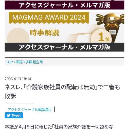
TOP
>
国際
>
多国籍企業
2006.4.13 18:14
ネスレ、「介護家族社員の配転は無効」で二審も
敗訴
アクセスジャーナル編集部2
本紙が４月９日に報じた「社員の家族介護を一切認めな