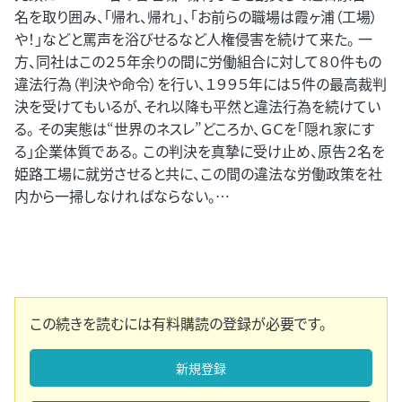
名を取り囲み、「帰れ、帰れ」、「お前らの職場は霞ヶ浦（工場）
や！」などと罵声を浴びせるなど人権侵害を続けて来た。 一
方、同社はこの２５年余りの間に労働組合に対して８０件もの
違法行為（判決や命令）を行い、１９９５年には５件の最高裁判
決を受けてもいるが、それ以降も平然と違法行為を続けてい
る。 その実態は“世界のネスレ”どころか、ＧＣを「隠れ家にす
る」企業体質である。 この判決を真摯に受け止め、原告２名を
姫路工場に就労させると共に、この間の違法な労働政策を社
内から一掃しなければならない。…
この続きを読むには有料購読の登録が必要です。
新規登録