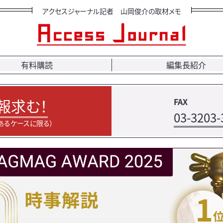
アクセスジャーナル記者 山岡俊介の取材メモ
有料購読
編集長紹介
報求む！
FAX
03-3203-
あるケースに限る）