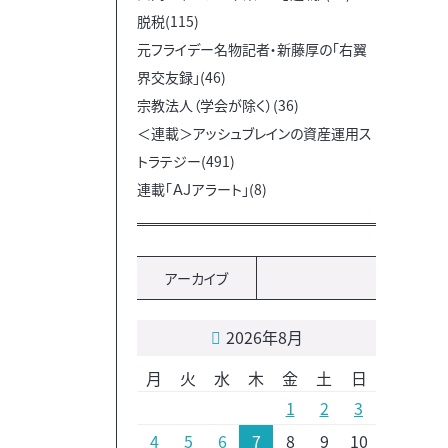
脱税(115)
元フライデー名物記者・新藤厚の「右翼
界交友録」(46)
宗教法人（学会が除く）(36)
＜連載＞アッシュブレインの資産運用ス
トラテジー(491)
連載「ＡＪアラート」(8)
アーカイブ
2026年8月
月
火
水
木
金
土
日
1
2
3
4
5
6
7
8
9
10