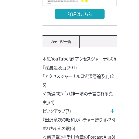
詳細はこちら
カテゴリ一覧
本紙YouTube版「アクセスジャーナルCh
『深層追及』」(201)
「アクセスジャーナルCh『深層追及』」(2
6)
＜新連載＞「八神一清の予言される真
実」(4)
ピックアップ(7)
『田沢竜次の昭和カルチャー甦り』(223)
ホリちゃんの眼(6)
＜新連載＞『愛川令章のForcast AI』(8)