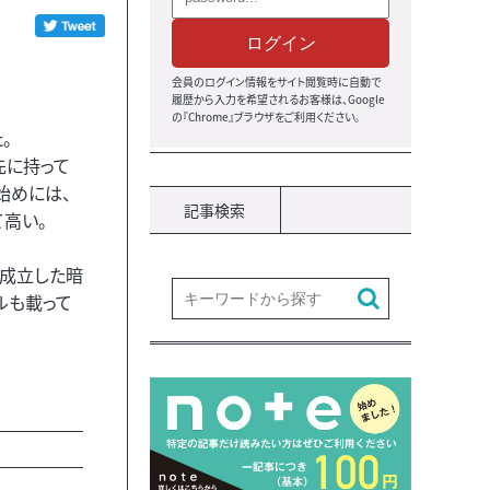
ログイン
会員のログイン情報をサイト閲覧時に自動で
履歴から入力を希望されるお客様は、Google
の『Chrome』ブラウザをご利用ください。
。
先に持って
始めには、
記事検索
高い。
が成立した暗
ルも載って