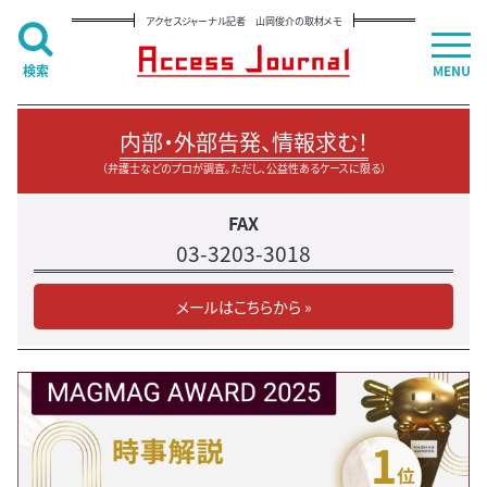
アクセスジャーナル記者 山岡俊介の取材メモ
検索
MENU
内部・外部告発、情報求む！
（弁護士などのプロが調査。ただし、公益性あるケースに限る）
FAX
03-3203-3018
メールはこちらから »