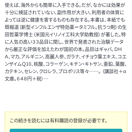
使えば、海外からも簡単に入手できる。だが、なかには効果が
十分に検証されていない、副作用が大きい、利用者の体質に
よっては逆に健康を害するものも存在する。本書は、本紙でも
既報道（新型インフルエンザ特効薬＝タミフル。抗うつ剤）の生
田哲薬学博士（米国元イリノイ工科大学助教授）が著した。特
に人気の高い３３品目に関し、世界で発表された治験データ
から厳正な評価を加えたわが国初の本。品目はギャバ、ＤＨ
Ａ、マカ、アルギニン、高麗人参、ガラナ、イチョウ葉エキス、コエ
ンザイムＱ10、核酸、コラーゲン、キチン・キトサン、亜鉛、葉酸、
カテキン、セレン、クロレラ、プロポリス等々……。 （講談社＋α
文庫。６４８円＋税）…
この続きを読むには有料購読の登録が必要です。