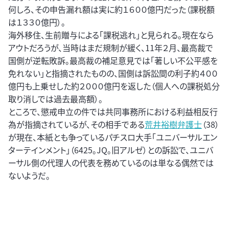
何しろ、その申告漏れ額は実に約１６００億円だった（課税額
は１３３０億円）。
海外移住、生前贈与による「課税逃れ」と見られる。現在なら
アウトだろうが、当時はまだ規制が緩く、11年２月、最高裁で
国側が逆転敗訴。最高裁の補足意見では「著しい不公平感を
免れない」と指摘されたものの、国側は訴訟間の利子約４００
億円も上乗せした約２０００億円を返した（個人への課税処分
取り消しでは過去最高額）。
ところで、懲戒申立の件では共同事務所における利益相反行
為が指摘されているが、その相手である
荒井裕樹弁護士
（38）
が現在、本紙とも争っているパチスロ大手「ユニバーサルエン
ターテインメント」（6425。JQ。旧アルゼ）との訴訟で、ユニバ
ーサル側の代理人の代表を務めているのは単なる偶然では
ないようだ。