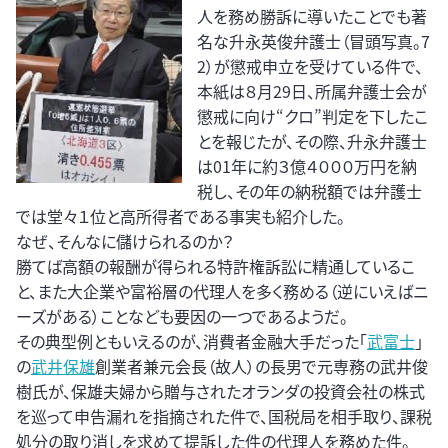
人を務め勝訴に導いたことでも著
名な升永英俊弁護士（冒頭写真。7
2）が懲戒申立を受けている件で、
本紙は８月29日、所属弁護士会が
懲戒に向け“クロ”判定を下したこ
とを報じたが、その際、升永弁護士
は01年に約３億４０００万円を納
税し、その年の納税額では弁護士
では堂々１位と高所得者である事実も紹介した。
なぜ、そんなに儲けられるのか？
勝てば高額の報酬が得られる特許権訴訟に精通しているこ
と、また大企業や富裕層の代理人を多く務める（逆にいえばニ
ーズがある）ことなども要因の一つであるようだ。
その典型例ともいえるのが、消費者金融大手だった「
武富士
」
の
武井保雄
創業者兼元会長（故人）の長男で元専務の武井俊
樹氏が、保雄夫婦から贈与されたオランダの投資会社の株式
を巡って申告漏れを指摘された件で、国税局を相手取り、課税
処分の取り消しを求めて提訴した件の代理人を務めた件。