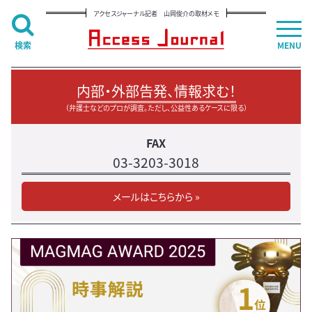
アクセスジャーナル記者 山岡俊介の取材メモ
検索
MENU
内部・外部告発、情報求む！
（弁護士などのプロが調査。ただし、公益性あるケースに限る）
FAX
03-3203-3018
メールはこちらから »