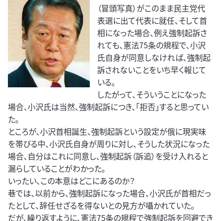
（冒頭写真）がこのまま民主党代
表選に出て代表に就任、そして首
相になった場合、例え強制起訴さ
れても、憲法75条の規程で、小沢
氏自身が同意しなければ、強制起
訴されないことをいち早く報じて
いる。
したがって、そういうことになった
場合、小沢氏は当然、強制起訴につき、「拒否」すると思ってい
た。
ところが、小沢首相誕生、強制起訴という設定が俄に現実味
を帯びる中、小沢氏自身が周りに対し、そうした状況になった
場合、自分はこれに同意し、強制起訴（訴追）を受け入れると
漏らしていることがわかった。
いったい、この本意はどこにあるのか？
巷では、以前から、強制起訴になった場合、小沢氏が首相だっ
たとして、辞任せざるを得ないとの見方が囁かれていた。
だが、繰り返すように、憲法75条の規程で強制起訴を回避でき