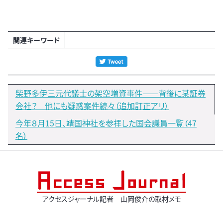
関連キーワード
柴野多伊三元代議士の架空増資事件――背後に某証券
会社？ 他にも疑惑案件続々（追加訂正アリ）
今年８月15日、靖国神社を参拝した国会議員一覧（47
名）
アクセスジャーナル記者 山岡俊介の取材メモ