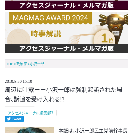
TOP
>
政治家
>
小沢一郎
2010.8.30 15:10
周辺に吐露ーー小沢一郎は強制起訴された場
合、訴追を受け入れる!?
アクセスジャーナル編集部3
本紙は、小沢
一郎民主党前幹事長