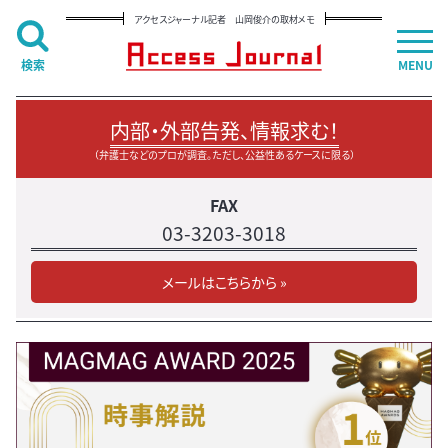
アクセスジャーナル記者 山岡俊介の取材メモ
検索
MENU
内部・外部告発、情報求む！
（弁護士などのプロが調査。ただし、公益性あるケースに限る）
FAX
03-3203-3018
メールはこちらから »