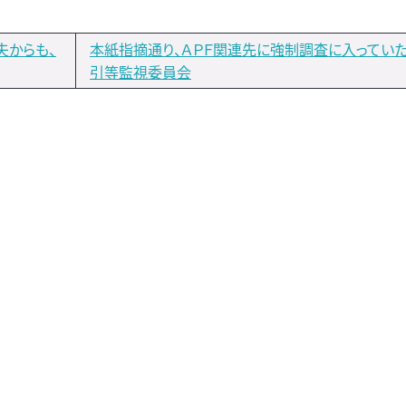
夫からも、
本紙指摘通り、ＡＰＦ関連先に強制調査に入ってい
引等監視委員会