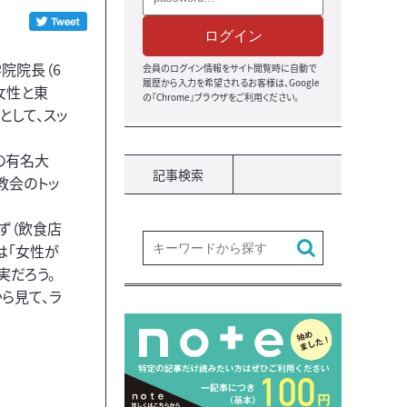
ログイン
院院長（6
会員のログイン情報をサイト閲覧時に自動で
履歴から入力を希望されるお客様は、Google
女性と東
の『Chrome』ブラウザをご利用ください。
として、スッ
の有名大
記事検索
教会のトッ
ず（飲食店
は「女性が
実だろう。
ら見て、ラ