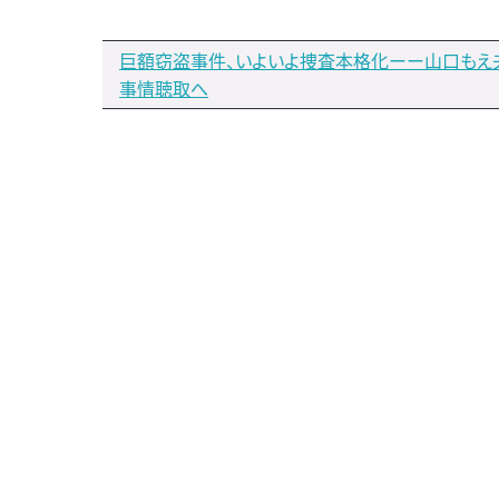
巨額窃盗事件、いよいよ捜査本格化ーー山口もえ
事情聴取へ