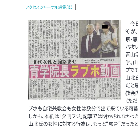
アクセスジャーナル編集部3
今日
9）
京・
パ抜
青山
学。
プで
山北
だと
教会
（た
ブホも自宅兼教会も女性は数分で出て来ている可能
しかも、本紙は「夕刊フジ」記事では明かされなかっ
山北氏の女性に対する行為は、もっと“露骨”だったと