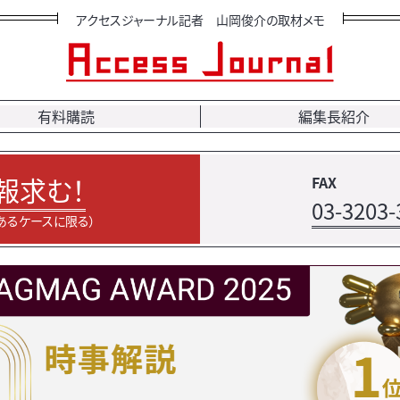
アクセスジャーナル記者 山岡俊介の取材メモ
有料購読
編集長紹介
報求む！
FAX
03-3203-
あるケースに限る）