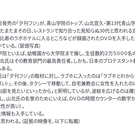
発売の「夕刊フジ」が、青山学院のトップ、山北宣久・第13代青山学
が、たまたまその日、レストランで知り合った見知らぬ30代と思われる
恵比寿のラボホテルに入るところなどが録画されたＤＶＤを入手した
いている。（冒頭写真）
学院といえば、幼稚園から大学院まで擁し、生徒数約２万５０００名
山北氏はその教育部門の最高責任者。しかも、日本のプロテスタント
もある。
氏は「夕刊フジ」の取材に対し、ラブホに入ったのは「ラブホとわから
思い）」、その後、タクシーで移動して、自宅兼教会に女性を入れたの
内部を見たいといったから」と釈明しているが、波紋を広げるのは確
だし、山北氏の名誉のためにいえば、ＤＶＤの時間カウンターの数字か
性が高い）。
た情報も入手している。
思われる。（証拠の映像を、以下に転載）