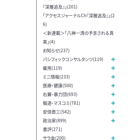
『深層追及』」(201)
「アクセスジャーナルCh『深層追及』」(2
6)
＜新連載＞「八神一清の予言される真
実」(4)
お知らせ(237)
パシフィックコンサルタンツ(119)
雇用(119)
ミニ情報(233)
医療・健康(500)
右翼・暴力団(693)
報道・マスコミ(781)
安倍晋三(542)
政治家(899)
書評(271)
サラ金(200)