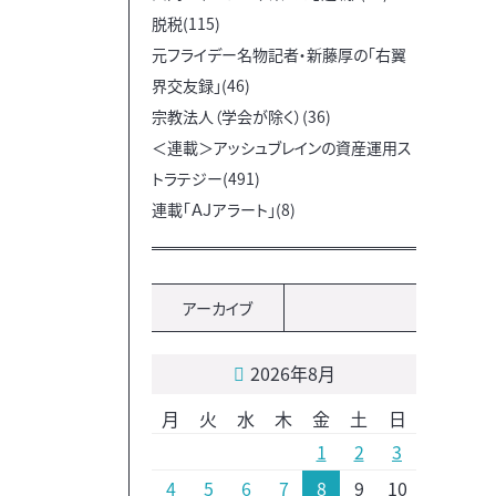
脱税(115)
元フライデー名物記者・新藤厚の「右翼
界交友録」(46)
宗教法人（学会が除く）(36)
＜連載＞アッシュブレインの資産運用ス
トラテジー(491)
連載「ＡＪアラート」(8)
アーカイブ
2026年8月
月
火
水
木
金
土
日
1
2
3
4
5
6
7
8
9
10