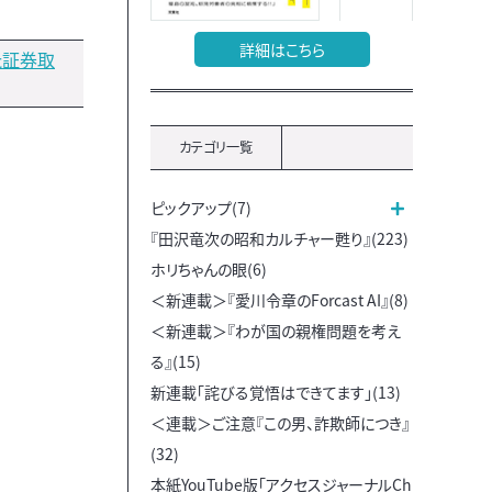
詳細はこちら
た証券取
カテゴリ一覧
ピックアップ(7)
『田沢竜次の昭和カルチャー甦り』(223)
ホリちゃんの眼(6)
＜新連載＞『愛川令章のForcast AI』(8)
＜新連載＞『わが国の親権問題を考え
る』(15)
新連載「詫びる覚悟はできてます」(13)
＜連載＞ご注意『この男、詐欺師につき』
(32)
本紙YouTube版「アクセスジャーナルCh