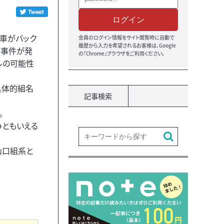
ログイン
用車がバック
会員のログイン情報をサイト閲覧時に自動で
履歴から入力を希望されるお客様は、Google
る事件が発
の『Chrome』ブラウザをご利用ください。
ルの可能性
具体的組名
記事検索
。
争ともいえる
山口組系と