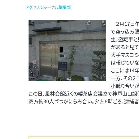
アクセスジャーナル編集部
２月17日午
で突っ込み壁
生。盗難車
があると見て
大手マスコミ
は報じていな
ここには14
一方、その２
小競り合いが
この日、風林会館近くの喫茶店会議室で神戸山口組
双方約30人づつがにらみ合い。夕方６時ごろ、逮捕