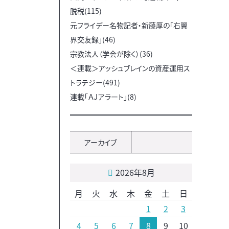
脱税(115)
元フライデー名物記者・新藤厚の「右翼
界交友録」(46)
宗教法人（学会が除く）(36)
＜連載＞アッシュブレインの資産運用ス
トラテジー(491)
連載「ＡＪアラート」(8)
アーカイブ
2026年8月
月
火
水
木
金
土
日
1
2
3
4
5
6
7
8
9
10