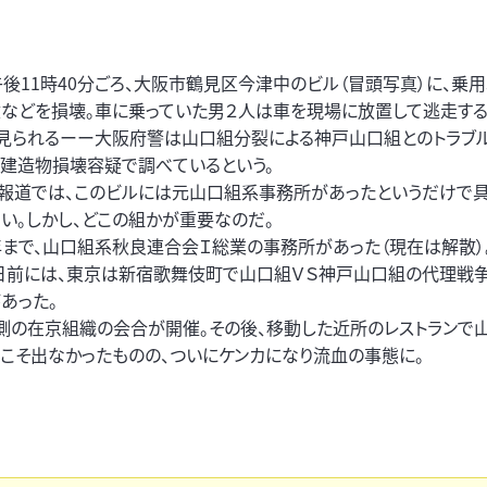
後11時40分ごろ、大阪市鶴見区今津中のビル（冒頭写真）に、乗
などを損壊。車に乗っていた男２人は車を現場に放置して逃走す
と見られるーー大阪府警は山口組分裂による神戸山口組とのトラブ
建造物損壊容疑で調べているという。
報道では、このビルには元山口組系事務所があったというだけで
い。しかし、どこの組かが重要なのだ。
年まで、山口組系秋良連合会Ｉ総業の事務所があった（現在は解散）
日前には、東京は新宿歌舞伎町で山口組ＶＳ神戸山口組の代理戦
あった。
側の在京組織の会合が開催。その後、移動した近所のレストランで
者こそ出なかったものの、ついにケンカになり流血の事態に。