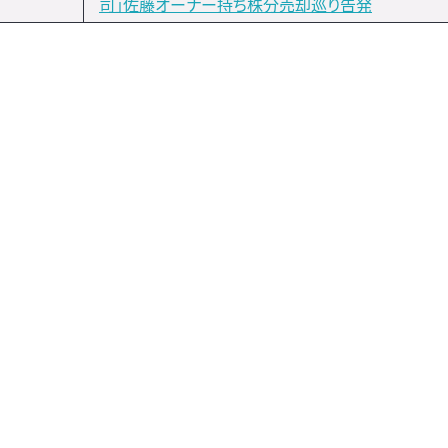
司」佐藤オーナー持ち株分売却巡り告発