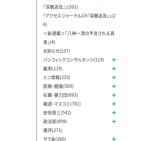
『深層追及』」(201)
「アクセスジャーナルCh『深層追及』」(2
6)
＜新連載＞「八神一清の予言される真
実」(4)
お知らせ(237)
パシフィックコンサルタンツ(119)
雇用(119)
ミニ情報(233)
医療・健康(500)
右翼・暴力団(693)
報道・マスコミ(781)
安倍晋三(542)
政治家(899)
書評(271)
サラ金(200)