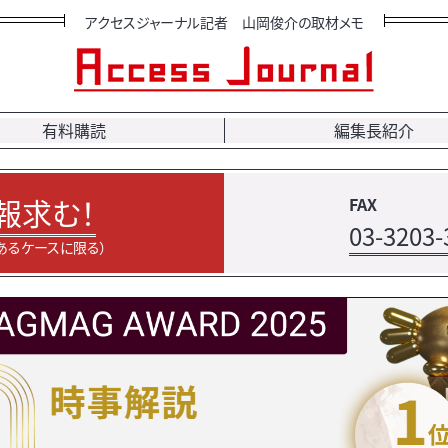
アクセスジャーナル記者 山岡俊介の取材メモ
有料購読
編集長紹介
報求む！
FAX
03-3203-
あるケースに限る）