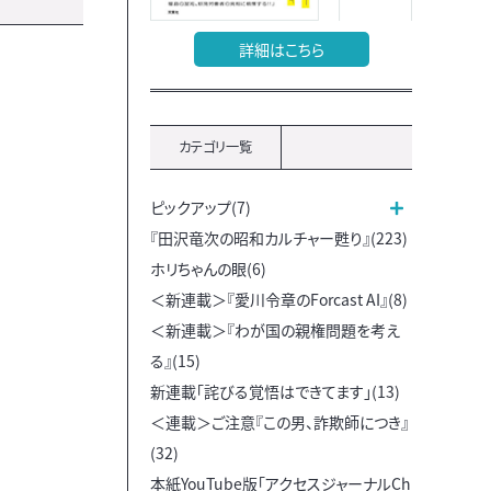
詳細はこちら
カテゴリ一覧
ピックアップ(7)
『田沢竜次の昭和カルチャー甦り』(223)
ホリちゃんの眼(6)
＜新連載＞『愛川令章のForcast AI』(8)
＜新連載＞『わが国の親権問題を考え
る』(15)
新連載「詫びる覚悟はできてます」(13)
＜連載＞ご注意『この男、詐欺師につき』
(32)
本紙YouTube版「アクセスジャーナルCh