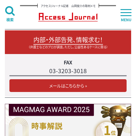
アクセスジャーナル記者 山岡俊介の取材メモ
検索
MENU
内部・外部告発、情報求む！
（弁護士などのプロが調査。ただし、公益性あるケースに限る）
FAX
03-3203-3018
メールはこちらから »