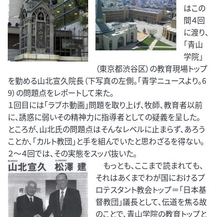
はこの
間４回
に渡り、
「青山
学院」
（東京都渋谷区）の教育現場トップ
を勤める山北宣久院長（下写真の左側。「青学ニュースより。6
9）の問題点をレポートして来た。
１回目には「ラブホ動画」問題を取り上げ、牧師、教育者以前
に、誘惑に弱いその精神力に指導者としての疑義を呈した。
ところが、山北氏の問題点はそんなレベルに止まらず、あろう
ことか、「カルト教団」と手を組んでいたと思わざるを得ない。
２～４回では、その実態をスッパ抜いた。
もっとも、ここまで読まれても、
それはあくまでわが国におけるプ
ロテスタント教会トップ＝「日本基
督教団」議長として、伝道を焦る故
のことで、青山学院の教育トップと