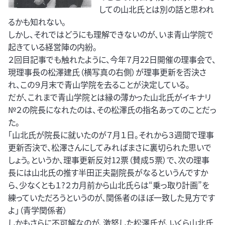
しての山北氏とは別の話と思われ
るかも知れない。
しかし、それではどうにも理解できないのが、いま青山学院で
起きている経営陣の内紛。
２回目記事でも触れたように、今年７月22日開催の理事会で、
現理事長の松澤建氏（横写真の右側）が理事更新を否決さ
れ、この９月末で青山学院を去ることが決定している。
だが、これまで青山学院とは縁の薄かった山北氏がイキナリ
№２の院長になれたのは、その松澤氏の指名あってのことだっ
た。
「山北氏が院長に就いたのが７月１日。それから３週間で理事
更新否決で、松澤さんにしてみればまさに裏切られた思いで
しょう。というか、理事更新反対12票（賛成５票）で、次の理事
長には山北氏の推す半田正夫副院長がなるというんですか
ら、少なくとも１?２カ月前から山北氏らは“乗っ取り計画”を
練っていただろうというのが、関係者のほぼ一致した見方です
よ」（青学関係者）
しかもさらに不可解なのが、激怒した松澤氏が、いくら山北氏