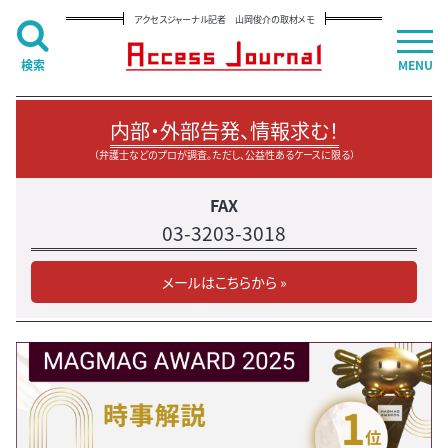
アクセスジャーナル記者 山岡俊介の取材メモ
検索
MENU
内部・外部告発、情報求む！
（弁護士などのプロが調査。ただし、公益性あるケースに限る）
FAX
03-3203-3018
メールはこちらから »