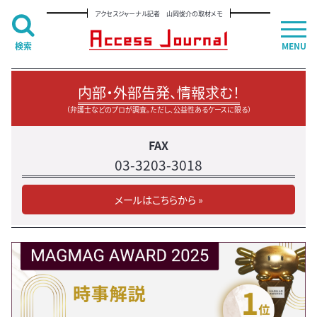
アクセスジャーナル記者 山岡俊介の取材メモ
検索
MENU
内部・外部告発、情報求む！
（弁護士などのプロが調査。ただし、公益性あるケースに限る）
FAX
03-3203-3018
メールはこちらから »