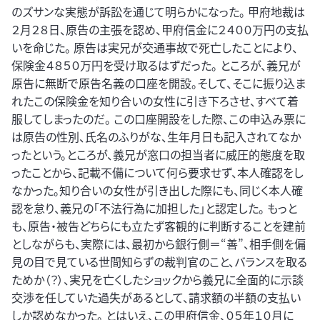
のズサンな実態が訴訟を通じて明らかになった。 甲府地裁は
２月２８日、原告の主張を認め、甲府信金に２４００万円の支払
いを命じた。 原告は実兄が交通事故で死亡したことにより、
保険金４８５０万円を受け取るはずだった。 ところが、義兄が
原告に無断で原告名義の口座を開設。そして、そこに振り込ま
れたこの保険金を知り合いの女性に引き下ろさせ、すべて着
服してしまったのだ。 この口座開設をした際、この申込み票に
は原告の性別、氏名のふりがな、生年月日も記入されてなか
ったという。ところが、義兄が窓口の担当者に威圧的態度を取
ったことから、記載不備について何ら要求せず、本人確認をし
なかった。知り合いの女性が引き出した際にも、同じく本人確
認を怠り、義兄の「不法行為に加担した」と認定した。 もっと
も、原告・被告どちらにも立たず客観的に判断することを建前
としながらも、実際には、最初から銀行側＝“善”、相手側を偏
見の目で見ている世間知らずの裁判官のこと、バランスを取る
ためか（？）、実兄を亡くしたショックから義兄に全面的に示談
交渉を任していた過失があるとして、請求額の半額の支払い
しか認めなかった。 とはいえ、この甲府信金、０５年１０月に