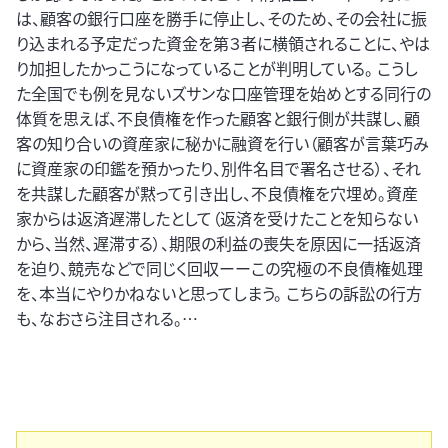
は、顧客の銀行口座を勝手に停止し、そのため、その会社に振
り込まれる予定だった資金を第３者に横領されることに、やは
り加担したかっこうになっていることが判明している。 こうし
た全国でも例を見ないズサンな口座管理を始めとする同行の
体質を思えば、不良債権を作った顧客と銀行側が共謀し、顧
客の知り合いの資産家に秘かに融資を行い（顧客が言葉巧み
に資産家の印鑑を預かったり、別件名目で署名させる）、それ
を共謀した顧客が黙って引き出し、不良債権を穴埋め。資産
家からは返済遅滞したとして（返済を受けたことを知らない
から、当然、遅滞する）、期限の利益の喪失を原因に一括返済
を迫り、競売などで同じく回収ーーこの究極の不良債権処理
を、本当にやりかねないと思ってしまう。 こちらの訴訟の行方
も、なおさら注目される。…