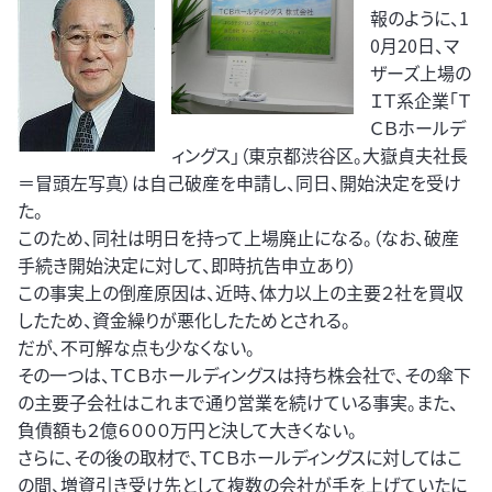
報のように、1
0月20日、マ
ザーズ上場の
ＩＴ系企業「Ｔ
ＣＢホールデ
ィングス」（東京都渋谷区。大嶽貞夫社長
＝冒頭左写真）は自己破産を申請し、同日、開始決定を受け
た。
このため、同社は明日を持って上場廃止になる。（なお、破産
手続き開始決定に対して、即時抗告申立あり）
この事実上の倒産原因は、近時、体力以上の主要２社を買収
したため、資金繰りが悪化したためとされる。
だが、不可解な点も少なくない。
その一つは、ＴＣＢホールディングスは持ち株会社で、その傘下
の主要子会社はこれまで通り営業を続けている事実。また、
負債額も２億６０００万円と決して大きくない。
さらに、その後の取材で、ＴＣＢホールディングスに対してはこ
の間、増資引き受け先として複数の会社が手を上げていたに