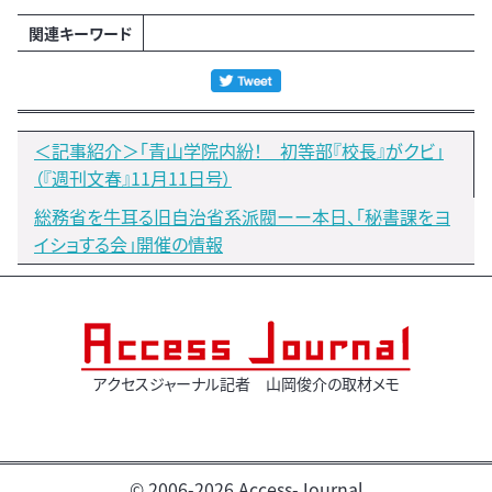
関連キーワード
＜記事紹介＞「青山学院内紛！ 初等部『校長』がクビ」
（『週刊文春』11月11日号）
総務省を牛耳る旧自治省系派閥ーー本日、「秘書課をヨ
イショする会」開催の情報
アクセスジャーナル記者 山岡俊介の取材メモ
© 2006-2026 Access-Journal