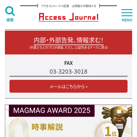
アクセスジャーナル記者 山岡俊介の取材メモ
検索
MENU
内部・外部告発、情報求む！
（弁護士などのプロが調査。ただし、公益性あるケースに限る）
FAX
03-3203-3018
メールはこちらから »