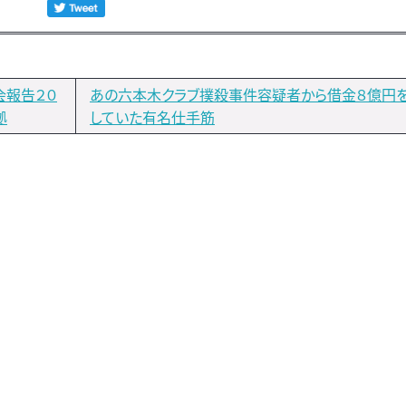
会報告２０
あの六本木クラブ撲殺事件容疑者から借金８億円
拠
していた有名仕手筋