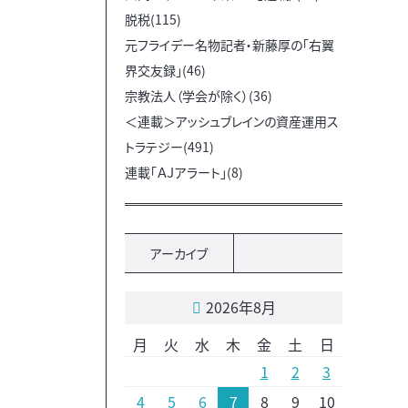
脱税(115)
元フライデー名物記者・新藤厚の「右翼
界交友録」(46)
宗教法人（学会が除く）(36)
＜連載＞アッシュブレインの資産運用ス
トラテジー(491)
連載「ＡＪアラート」(8)
アーカイブ
2026年8月
月
火
水
木
金
土
日
1
2
3
4
5
6
7
8
9
10