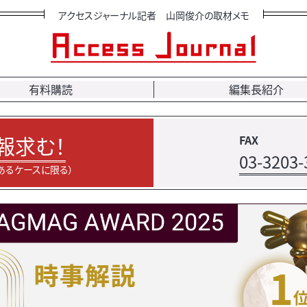
アクセスジャーナル記者 山岡俊介の取材メモ
有料購読
編集長紹介
報求む！
FAX
03-3203-
あるケースに限る）