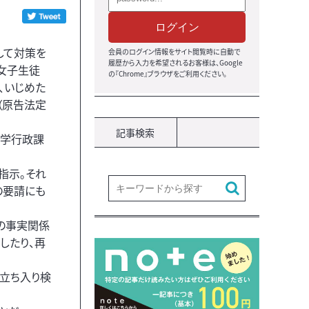
ログイン
して対策を
会員のログイン情報をサイト閲覧時に自動で
履歴から入力を希望されるお客様は、Google
の女子生徒
の『Chrome』ブラウザをご利用ください。
、いじめた
（原告法定
記事検索
私学行政課
指示。それ
の要請にも
の事実関係
したり、再
の立ち入り検