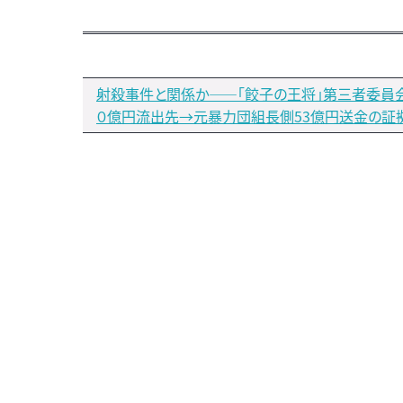
射殺事件と関係か――「餃子の王将」第三者委員
０億円流出先→元暴力団組長側53億円送金の証