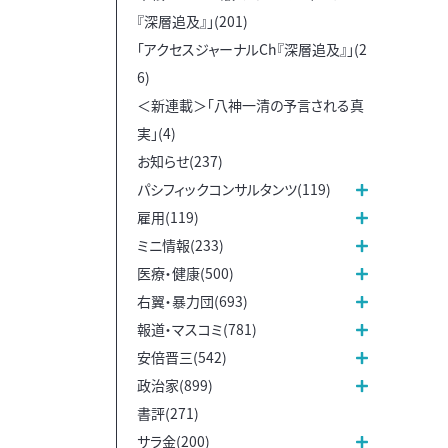
『深層追及』」(201)
「アクセスジャーナルCh『深層追及』」(2
6)
＜新連載＞「八神一清の予言される真
実」(4)
お知らせ(237)
パシフィックコンサルタンツ(119)
雇用(119)
ミニ情報(233)
医療・健康(500)
右翼・暴力団(693)
報道・マスコミ(781)
安倍晋三(542)
政治家(899)
書評(271)
サラ金(200)