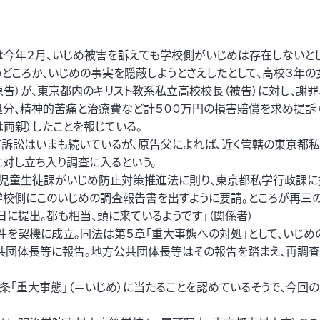
今年２月、いじめ被害を訴えても学校側がいじめは存在しないと
どころか、いじめの事実を隠蔽しようとさえしたとして、高校３年
原告）が、東京都内のキリスト教系私立高校校長（被告）に対し、謝罪
処分、精神的苦痛と治療費など計５００万円の損害賠償を求め提訴
両親）したことを報じている。
事訴訟はいまも続いているが、原告父によれば、近く管轄の東京都
対し立ち入り調査に入るという。
省児童生徒課がいじめ防止対策推進法に則り、東京都私学行政課に
学校側にこのいじめの調査報告書を出すように要請。ところが再三
日に提出。都も相当、頭に来ているようです」（関係者）
件を契機に成立。同法は第５章「重大事態への対処」として、いじめ
共団体長等に報告。地方公共団体長等はその報告を踏まえ、再調査
条「重大事態」（＝いじめ）に当たることを認めているそうで、今回