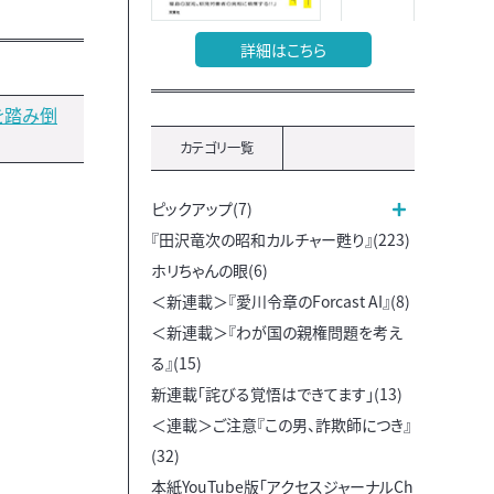
詳細はこちら
を踏み倒
カテゴリ一覧
ピックアップ(7)
『田沢竜次の昭和カルチャー甦り』(223)
ホリちゃんの眼(6)
＜新連載＞『愛川令章のForcast AI』(8)
＜新連載＞『わが国の親権問題を考え
る』(15)
新連載「詫びる覚悟はできてます」(13)
＜連載＞ご注意『この男、詐欺師につき』
(32)
本紙YouTube版「アクセスジャーナルCh