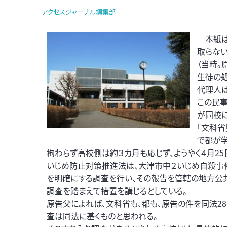
アクセスジャーナル編集部
本紙は
取らない
（当時。
生徒の
代理人は
この民
が同校に
「文科
で都が
拘わらず高校側は約３カ月も応じず、ようやく４月25
いじめ防止対策推進法は、大津市中２いじめ自殺事
を明確にする調査を行い、その報告を管轄の地方公
調査を踏まえて措置を講じるとしている。
原告父によれば、文科省も、都も、原告の件を同法28
査は同法に基くものと思われる。