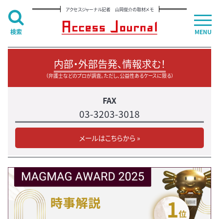
アクセスジャーナル記者 山岡俊介の取材メモ
検索
MENU
内部・外部告発、情報求む！
（弁護士などのプロが調査。ただし、公益性あるケースに限る）
FAX
03-3203-3018
メールはこちらから »