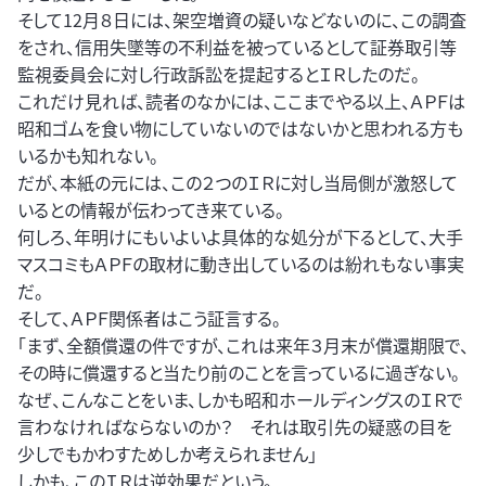
そして12月８日には、架空増資の疑いなどないのに、この調査
をされ、信用失墜等の不利益を被っているとして証券取引等
監視委員会に対し行政訴訟を提起するとＩＲしたのだ。
これだけ見れば、読者のなかには、ここまでやる以上、ＡＰＦは
昭和ゴムを食い物にしていないのではないかと思われる方も
いるかも知れない。
だが、本紙の元には、この２つのＩＲに対し当局側が激怒して
いるとの情報が伝わってき来ている。
何しろ、年明けにもいよいよ具体的な処分が下るとして、大手
マスコミもＡＰＦの取材に動き出しているのは紛れもない事実
だ。
そして、ＡＰＦ関係者はこう証言する。
「まず、全額償還の件ですが、これは来年３月末が償還期限で、
その時に償還すると当たり前のことを言っているに過ぎない。
なぜ、こんなことをいま、しかも昭和ホールディングスのＩＲで
言わなければならないのか？ それは取引先の疑惑の目を
少しでもかわすためしか考えられません」
しかも、このＩＲは逆効果だという。