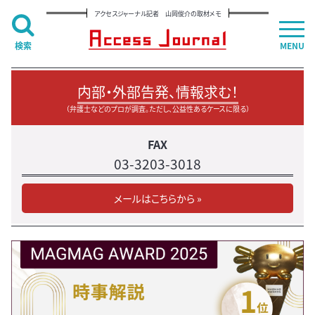
アクセスジャーナル記者 山岡俊介の取材メモ
検索
MENU
内部・外部告発、情報求む！
（弁護士などのプロが調査。ただし、公益性あるケースに限る）
FAX
03-3203-3018
メールはこちらから »