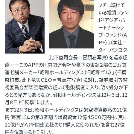
ッチし続けて
いる投資ファン
ド「アジア・パ
ートナーシッ
プ・ファンド（Ａ
ＰＦ）」（本社＝
タイ・バンコク。
此下益司会長＝冒頭右写真）を巡る疑
惑ーーこのＡＰＦの国内関連会社や傘下の東証２部のゴム関
連老舗メーカー「昭和ホールディングス（旧昭和ゴム）」（千葉
県柏市。此下竜矢ＣＥＯ＝冒頭左写真）に対し、証券取引等監
視委員会が架空増資の疑いで強制調査に入り、近く処分が下
るとの見方もあるなか、昭和ホールディングスは12月３日、12
月８日と“反撃”に出た。
まず12月３日、昭和ホールディングスは架空増資疑惑の11億
円（昭和ゴムの第３者割当増資資金12億４５００万円中、実に
11億円がＡＰＦ関連会社のＣＰ購入に使われた）を含む27億
円を償還するとＩＲした。