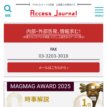
アクセスジャーナル記者 山岡俊介の取材メモ
検索
MENU
内部・外部告発、情報求む！
（弁護士などのプロが調査。ただし、公益性あるケースに限る）
FAX
03-3203-3018
メールはこちらから »