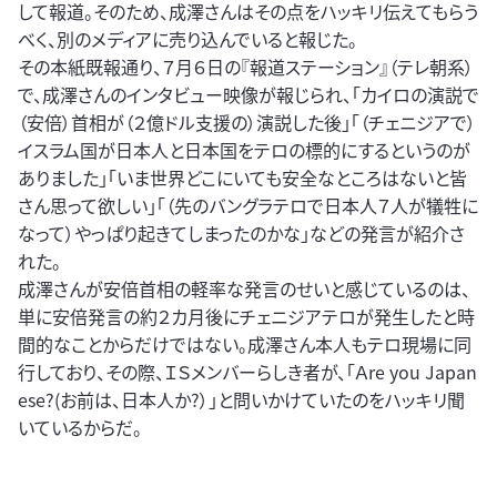
して報道。そのため、成澤さんはその点をハッキリ伝えてもらう
べく、別のメディアに売り込んでいると報じた。
その本紙既報通り、７月６日の『報道ステーション』（テレ朝系）
で、成澤さんのインタビュー映像が報じられ、「カイロの演説で
（安倍）首相が（２億ドル支援の）演説した後」「（チェニジアで）
イスラム国が日本人と日本国をテロの標的にするというのが
ありました」「いま世界どこにいても安全なところはないと皆
さん思って欲しい」「（先のバングラテロで日本人７人が犠牲に
なって）やっぱり起きてしまったのかな」などの発言が紹介さ
れた。
成澤さんが安倍首相の軽率な発言のせいと感じているのは、
単に安倍発言の約２カ月後にチェニジアテロが発生したと時
間的なことからだけではない。成澤さん本人もテロ現場に同
行しており、その際、ＩＳメンバーらしき者が、「Ａre you Japan
ese?(お前は、日本人か?）」と問いかけていたのをハッキリ聞
いているからだ。