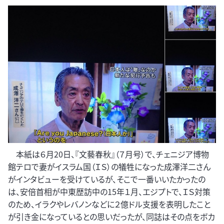
本紙は６月20日、『文藝春秋』（７月号）で、チェニジア博物
館テロで妻がイスラム国（ＩＳ）の犠牲になった成澤洋二さん
がインタビューを受けているが、そこで一番いいたかったの
は、安倍首相が中東歴訪中の15年１月、エジプトで、ＩＳ対策
のため、イラクやレバノンなどに２億ドル支援を表明したこと
が引き金になっているとの思いだったが、同誌はその点をボカ