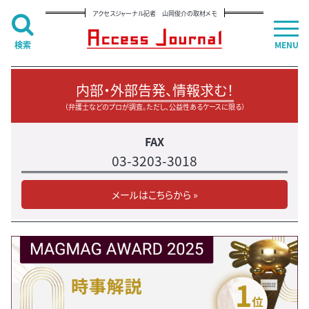
アクセスジャーナル記者 山岡俊介の取材メモ
検索
MENU
内部・外部告発、情報求む！
（弁護士などのプロが調査。ただし、公益性あるケースに限る）
FAX
03-3203-3018
メールはこちらから »