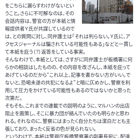
をこちらに漏らすわけがないとい
うこと。さらに不可解なのは、その
会話内容は、警官の方が本紙と情
報提供者Ｙ氏が共謀しているので
は、との質問に対し、同弁護士は「それは判らない。Ｙ氏に、ア
クセスジャーナルは騙されている可能性もある」などと一貫し
て本紙を庇う（？）返答をしている事実。
そんなわけで、本紙としては、さすがに同弁護士が板橋署に何
らかの相談はしたものの、その内容を改ざんし、本紙を庇って
あげているのだから“これ以上、記事を書かない方がいい。で
ないと、恐喝未遂の共犯になるよ”と暗に仄めかし、警察を利
用して圧力をかけている可能性もあるのではないかと思った
次第だ。
そもそも、これまでの連載での説明のように、マルハンの出店
阻止を画策し、そこに暴力団が絡んでいたのも明らかと思わ
れる。それなのに、警察にはまったく自分たちは潔白だとも主
張しており、まったく反省の色が見られない。
というわけで、本紙は警視庁板橋警察署の副署長宛に、配達