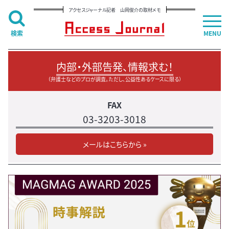
アクセスジャーナル記者 山岡俊介の取材メモ
検索
MENU
内部・外部告発、情報求む！
（弁護士などのプロが調査。ただし、公益性あるケースに限る）
FAX
03-3203-3018
メールはこちらから »