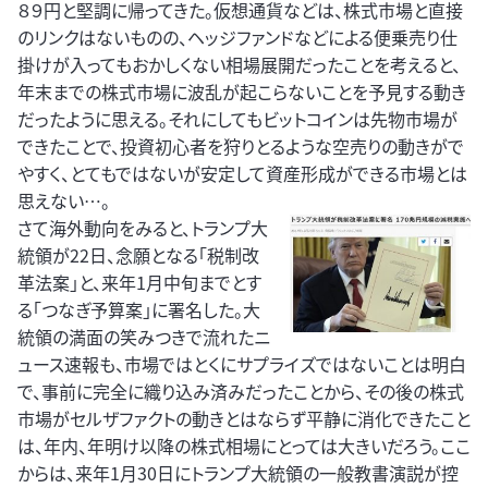
８９円と堅調に帰ってきた。仮想通貨などは、株式市場と直接
のリンクはないものの、ヘッジファンドなどによる便乗売り仕
掛けが入ってもおかしくない相場展開だったことを考えると、
年末までの株式市場に波乱が起こらないことを予見する動き
だったように思える。それにしてもビットコインは先物市場が
できたことで、投資初心者を狩りとるような空売りの動きがで
やすく、とてもではないが安定して資産形成ができる市場とは
思えない…。
さて海外動向をみると、トランプ大
統領が22日、念願となる「税制改
革法案」と、来年1月中旬までとす
る「つなぎ予算案」に署名した。大
統領の満面の笑みつきで流れたニ
ュース速報も、市場ではとくにサプライズではないことは明白
で、事前に完全に織り込み済みだったことから、その後の株式
市場がセルザファクトの動きとはならず平静に消化できたこと
は、年内、年明け以降の株式相場にとっては大きいだろう。ここ
からは、来年1月30日にトランプ大統領の一般教書演説が控