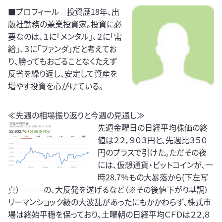
■プロフィール 投資歴18年、出
版社勤務の兼業投資家。投資に必
要なのは、１に「メンタル」、２に「需
給」、３に「ファンダ」だと考えてお
り、勝ってもおごることなくたえず
反省を繰り返し、安定して資産を
増やす投資を心がけている。
≪先週の相場振り返りと今週の見通し≫
先週金曜日の日経平均株価の終
値は２２，９０３円と、先週比３５０
円のプラスで引けた。ただその夜
には、仮想通貨・ビットコインが、一
時28.7％もの大暴落から(下左写
真）―――の、大反発を遂げるなど（※その後値下がり基調）
リーマンショック級の大波乱があったにもかかわらず、株式市
場は終始平穏を保っており、土曜朝の日経平均ＣＦＤは２２,８