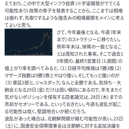
えており、この中で大型インフラ投資（※宇宙開発がでてくる
可能性あり）政策の骨子を発表することから、ここまでは相場
は崩れず、先取りするような強含みの相場展開をメインに考え
てよいと思う。
さて、今年最後となる、今週（年末
まで）のストラテジーに移りたい。
例年年末は、掉尾の一振となるこ
とは周知された事実。そこで過去1
0年間の、最終5営業日（１週間）の
値上がり率を調べてみると、（１）日経平均株価は7勝3敗（２）
マザーズ指数は9勝1敗とやはり強い。そしてもっと強いのが
（３）東証2部と、ジャスダック。なんと全勝である。気持ち…大
納会となる29日（金）だけは弱い傾向にあるので、年をまたぐ
気がないポジションを保有する読者諸兄は、28日（木）までの
売却がセオリーである、といっておきたい。今週も波乱が起こ
る可能性は低く、堅調地合いが続くだろう。
波乱があった場合は、北朝鮮問題が絡む可能性が高い。23日
（土）に、国連安全保障理事会は北朝鮮に対する追加決議を