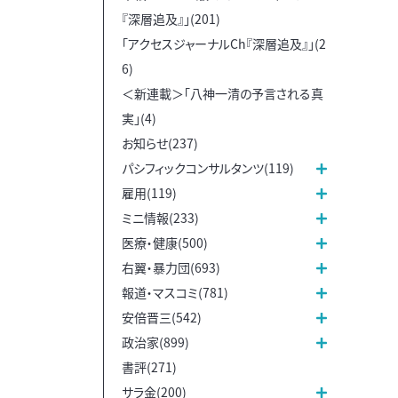
『深層追及』」(201)
「アクセスジャーナルCh『深層追及』」(2
6)
＜新連載＞「八神一清の予言される真
実」(4)
お知らせ(237)
パシフィックコンサルタンツ(119)
雇用(119)
ミニ情報(233)
医療・健康(500)
右翼・暴力団(693)
報道・マスコミ(781)
安倍晋三(542)
政治家(899)
書評(271)
サラ金(200)