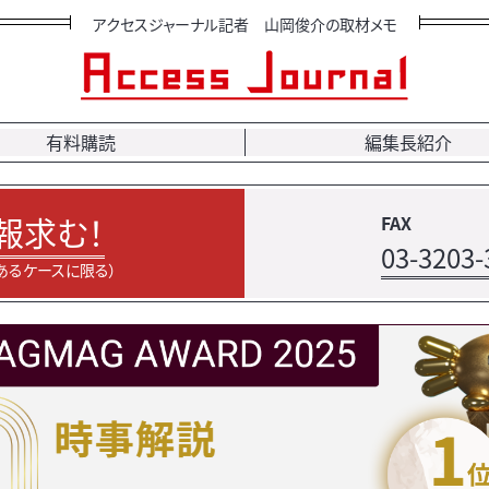
アクセスジャーナル記者 山岡俊介の取材メモ
有料購読
編集長紹介
報求む！
FAX
03-3203-
あるケースに限る）