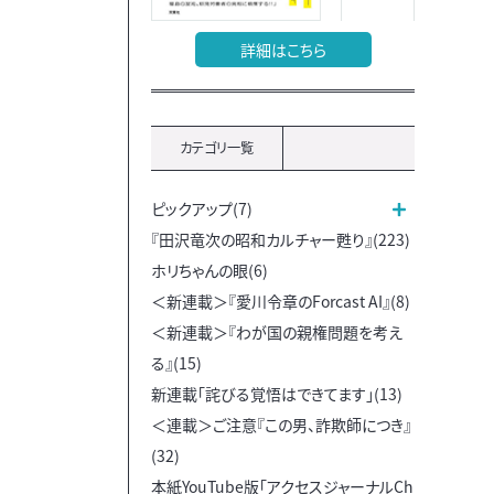
詳細はこちら
カテゴリ一覧
ピックアップ(7)
『田沢竜次の昭和カルチャー甦り』(223)
ホリちゃんの眼(6)
＜新連載＞『愛川令章のForcast AI』(8)
＜新連載＞『わが国の親権問題を考え
る』(15)
新連載「詫びる覚悟はできてます」(13)
＜連載＞ご注意『この男、詐欺師につき』
(32)
本紙YouTube版「アクセスジャーナルCh