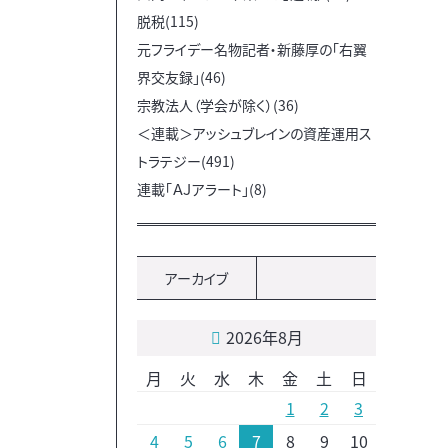
脱税(115)
元フライデー名物記者・新藤厚の「右翼
界交友録」(46)
宗教法人（学会が除く）(36)
＜連載＞アッシュブレインの資産運用ス
トラテジー(491)
連載「ＡＪアラート」(8)
アーカイブ
2026年8月
月
火
水
木
金
土
日
1
2
3
4
5
6
7
8
9
10