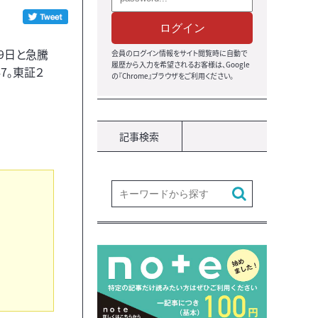
ログイン
9日と急騰
会員のログイン情報をサイト閲覧時に自動で
履歴から入力を希望されるお客様は、Google
7。東証２
の『Chrome』ブラウザをご利用ください。
記事検索