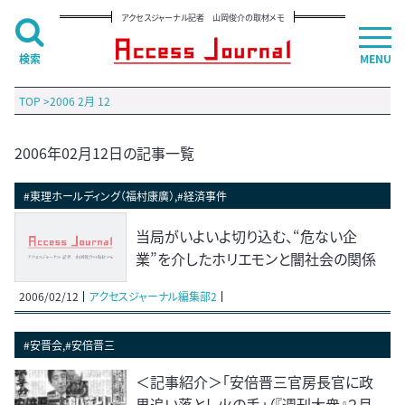
アクセスジャーナル記者 山岡俊介の取材メモ
検索
MENU
TOP
>
2006 2月 12
2006年02月12日の記事一覧
#東理ホールディング（福村康廣）,#経済事件
当局がいよいよ切り込む、“危ない企
業”を介したホリエモンと闇社会の関係
2006/02/12
アクセスジャーナル編集部2
#安晋会,#安倍晋三
＜記事紹介＞「安倍晋三官房長官に政
界追い落とし火の手」（『週刊大衆』２月