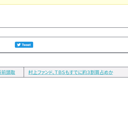
行前頭取
村上ファンド、ＴＢＳもすでに約３割買占めか