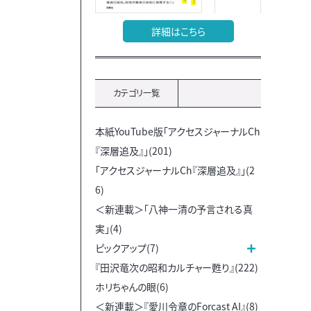
詳細はこちら
カテゴリ一覧
本紙YouTube版「アクセスジャーナルCh
『深層追及』」(201)
「アクセスジャーナルCh『深層追及』」(2
6)
＜新連載＞「八神一清の予言される真
実」(4)
ピックアップ(7)
『田沢竜次の昭和カルチャー甦り』(222)
ホリちゃんの眼(6)
＜新連載＞『愛川令章のForcast AI』(8)