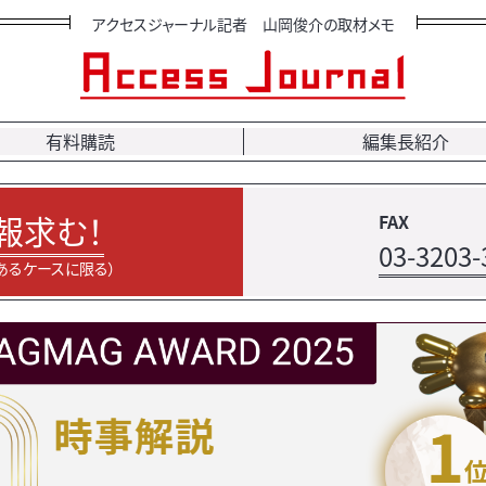
アクセスジャーナル記者 山岡俊介の取材メモ
有料購読
編集長紹介
報求む！
FAX
03-3203-
あるケースに限る）