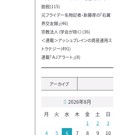
脱税(115)
元フライデー名物記者・新藤厚の「右翼
界交友録」(46)
宗教法人（学会が除く）(36)
＜連載＞アッシュブレインの資産運用ス
トラテジー(491)
連載「ＡＪアラート」(8)
アーカイブ
2026年8月
月
火
水
木
金
土
日
1
2
3
4
5
6
7
8
9
10