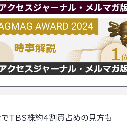
合でＴＢＳ株約４割買占めの見方も