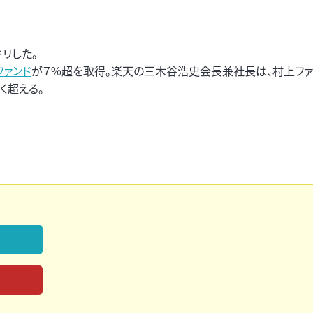
リした。
ファンド
が７%超を取得。楽天の三木谷浩史会長兼社長は、村上ファ
く超える。