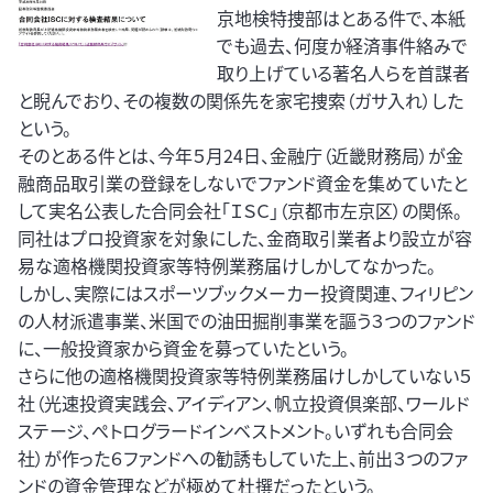
京地検特捜部はとある件で、本紙
でも過去、何度か経済事件絡みで
取り上げている著名人らを首謀者
と睨んでおり、その複数の関係先を家宅捜索（ガサ入れ）した
という。
そのとある件とは、今年５月24日、金融庁（近畿財務局）が金
融商品取引業の登録をしないでファンド資金を集めていたと
して実名公表した合同会社「ＩＳＣ」（京都市左京区）の関係。
同社はプロ投資家を対象にした、金商取引業者より設立が容
易な適格機関投資家等特例業務届けしかしてなかった。
しかし、実際にはスポーツブックメーカー投資関連、フィリピン
の人材派遣事業、米国での油田掘削事業を謳う３つのファンド
に、一般投資家から資金を募っていたという。
さらに他の適格機関投資家等特例業務届けしかしていない５
社（光速投資実践会、アイディアン、帆立投資倶楽部、ワールド
ステージ、ぺトログラードインベストメント。いずれも合同会
社）が作った６ファンドへの勧誘もしていた上、前出３つのファ
ンドの資金管理などが極めて杜撰だったという。