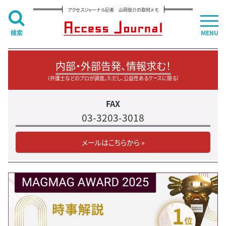
アクセスジャーナル記者 山岡俊介の取材メモ
検索
MENU
内部・外部告発、情報求む！
（弁護士などのプロが調査。ただし、公益性あるケースに限る）
FAX
03-3203-3018
メールはこちらから »