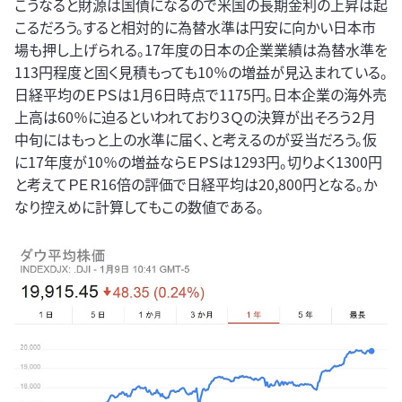
こうなると財源は国債になるので米国の長期金利の上昇は起
こるだろう。すると相対的に為替水準は円安に向かい日本市
場も押し上げられる。17年度の日本の企業業績は為替水準を
113円程度と固く見積もっても10％の増益が見込まれている。
日経平均のＥＰＳは1月6日時点で1175円。日本企業の海外売
上高は60％に迫るといわれており３Ｑの決算が出そろう２月
中旬にはもっと上の水準に届く、と考えるのが妥当だろう。仮
に17年度が10％の増益ならＥＰＳは1293円。切りよく1300円
と考えてＰＥＲ16倍の評価で日経平均は20,800円となる。か
なり控えめに計算してもこの数値である。