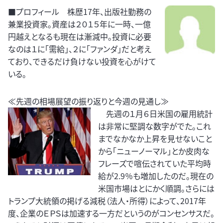
■プロフィール 株歴17年、出版社勤務の
兼業投資家。資産は２０１５年に一時、一億
円越えとなるも現在は漸減中。投資に必要
なのは１に「需給」、２に「ファンダ」だと考え
ており、できるだけ負けない投資を心がけて
いる。
≪先週の相場展望の振り返りと今週の見通し≫
先週の１月６日米国の雇用統計
は非常に堅調な数字がでた。これ
までなかなか上昇を見せないこと
から「ニューノーマル」とか皮肉な
フレーズで喧伝されていた平均時
給が2.9％も増加したのだ。現在の
米国市場はとにかく順調。さらには
トランプ大統領の掲げる減税（法人・所得）によって、2017年
度、企業のＥＰＳは加速する一方だというのがコンセンサスだ。