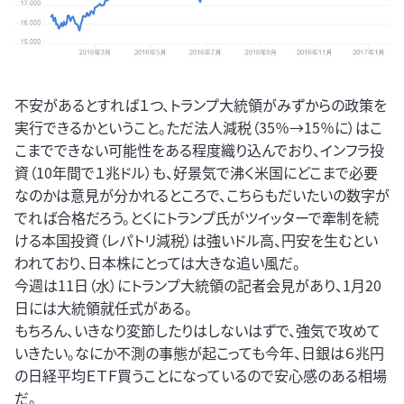
不安があるとすれば１つ、トランプ大統領がみずからの政策を
実行できるかということ。ただ法人減税（35％→15％に）はこ
こまでできない可能性をある程度織り込んでおり、インフラ投
資（10年間で１兆ドル）も、好景気で沸く米国にどこまで必要
なのかは意見が分かれるところで、こちらもだいたいの数字が
でれば合格だろう。とくにトランプ氏がツイッターで牽制を続
ける本国投資（レパトリ減税）は強いドル高、円安を生むとい
われており、日本株にとっては大きな追い風だ。
今週は11日（水）にトランプ大統領の記者会見があり、1月20
日には大統領就任式がある。
もちろん、いきなり変節したりはしないはずで、強気で攻めて
いきたい。なにか不測の事態が起こっても今年、日銀は６兆円
の日経平均ＥＴＦ買うことになっているので安心感のある相場
だ。