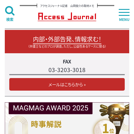
アクセスジャーナル記者 山岡俊介の取材メモ
検索
MENU
内部・外部告発、情報求む！
（弁護士などのプロが調査。ただし、公益性あるケースに限る）
FAX
03-3203-3018
メールはこちらから »