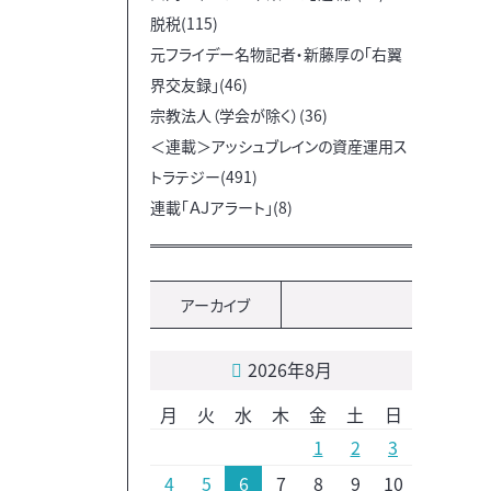
脱税(115)
元フライデー名物記者・新藤厚の「右翼
界交友録」(46)
宗教法人（学会が除く）(36)
＜連載＞アッシュブレインの資産運用ス
トラテジー(491)
連載「ＡＪアラート」(8)
アーカイブ
2026年8月
月
火
水
木
金
土
日
1
2
3
4
5
6
7
8
9
10