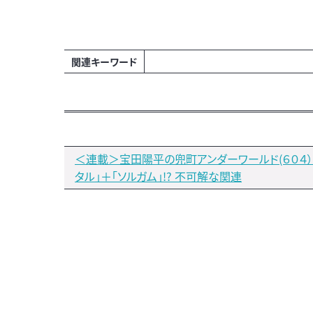
関連キーワード
＜連載＞宝田陽平の兜町アンダーワールド(６０４）
タル」＋「ソルガム」!? 不可解な関連