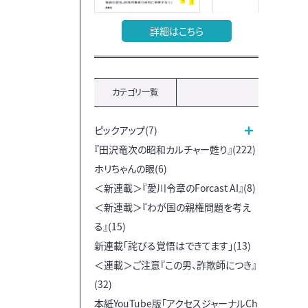
詳細はこちら
カテゴリ一覧
ピックアップ(7)
『田沢竜次の昭和カルチャー甦り』(222)
ホリちゃんの眼(6)
＜新連載＞『愛川令章のForcast AI』(8)
＜新連載＞『わが国の親権問題を考え
る』(15)
新連載「詫びる覚悟はできてます」(13)
＜連載＞ご注意『この男、詐欺師につき』
(32)
本紙YouTube版「アクセスジャーナルCh