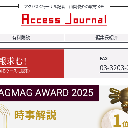
アクセスジャーナル記者 山岡俊介の取材メモ
有料購読
編集長紹介
報求む！
FAX
03-3203-
あるケースに限る）