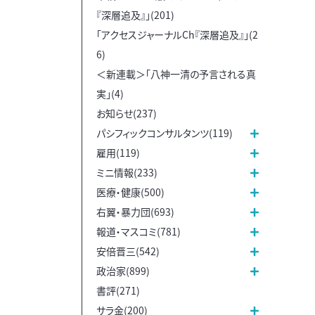
『深層追及』」(201)
「アクセスジャーナルCh『深層追及』」(2
6)
＜新連載＞「八神一清の予言される真
実」(4)
お知らせ(237)
パシフィックコンサルタンツ(119)
雇用(119)
ミニ情報(233)
医療・健康(500)
右翼・暴力団(693)
報道・マスコミ(781)
安倍晋三(542)
政治家(899)
書評(271)
サラ金(200)