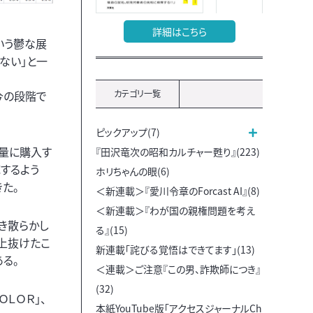
詳細はこちら
いう鬱な展
ない」と一
カテゴリ一覧
今の段階で
ピックアップ(7)
大量に購入す
『田沢竜次の昭和カルチャー甦り』(223)
するよう
ホリちゃんの眼(6)
た。
＜新連載＞『愛川令章のForcast AI』(8)
＜新連載＞『わが国の親権問題を考え
き散らかし
る』(15)
を上抜けたこ
新連載「詫びる覚悟はできてます」(13)
る。
＜連載＞ご注意『この男、詐欺師につき』
(32)
ＬＯＲ」、
本紙YouTube版「アクセスジャーナルCh