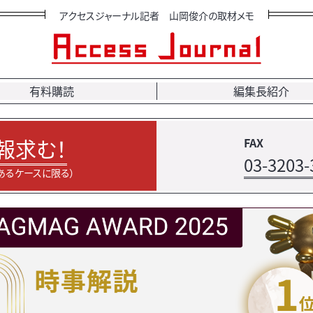
アクセスジャーナル記者 山岡俊介の取材メモ
有料購読
編集長紹介
報求む！
FAX
03-3203-
あるケースに限る）