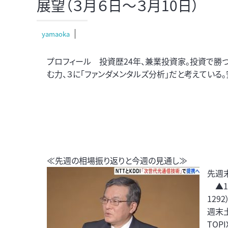
展望（３月６日～３月10日）
yamaoka
プロフィール 投資歴24年、兼業投資家。投資で勝つ
む力、３に「ファンダメンタルズ分析」だと考えている
≪先週の相場振り返りと今週の見通し≫
先週
▲15
129
週末土
TOP