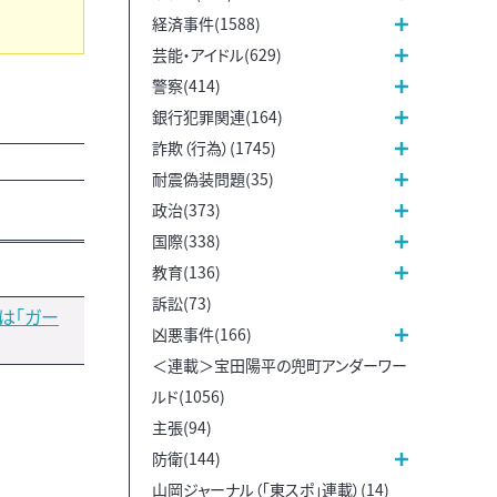
経済事件(1588)
芸能・アイドル(629)
警察(414)
銀行犯罪関連(164)
詐欺（行為）(1745)
耐震偽装問題(35)
政治(373)
国際(338)
教育(136)
訴訟(73)
は「ガー
凶悪事件(166)
＜連載＞宝田陽平の兜町アンダーワー
ルド(1056)
主張(94)
防衛(144)
山岡ジャーナル（「東スポ」連載）(14)