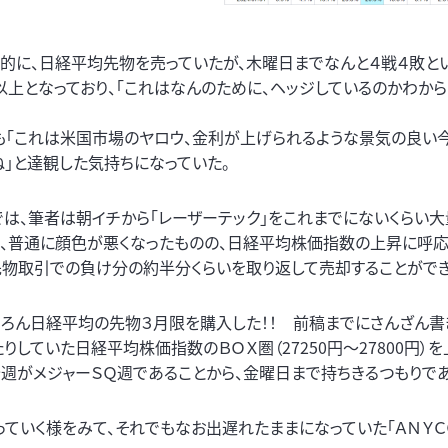
的に、日経平均先物を売っていたが、木曜日までなんと４戦４敗と
以上となっており、「これはなんのために、ヘッジしているのかわから
も「これは米国市場のヤロウ、金利が上げられるような景気の良い
」と達観した気持ちになっていた。
は、筆者は朝イチから「レーザーテック」をこれまでにないくらい
は、普通に顔色が悪くなったものの、日経平均株価指数の上昇に呼応
先物取引での負け分の約半分くらいを取り返して売却することができ
もちろん日経平均の先物３月限を購入した！！ 前稿までにさんざん書
していた日経平均株価指数のＢＯＸ圏（27250円～27800円）
今週がメジャーＳＱ週であることから、金曜日まで持ちきるつもりであ
ていく様をみて、それでもなお出遅れたままになっていた「ＡＮＹＣＯ