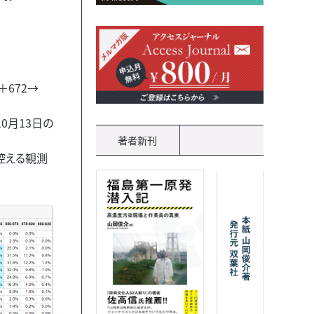
→＋672→
10月13日の
著者新刊
控える観測