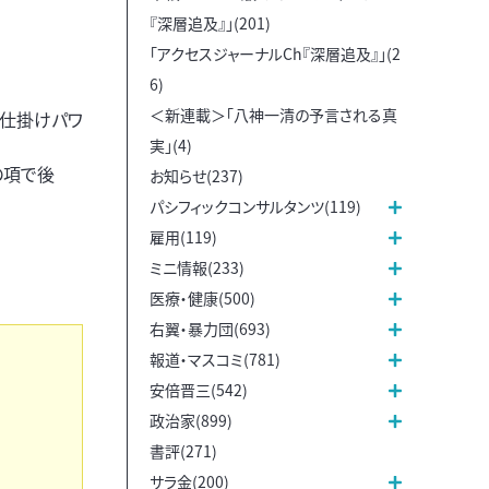
『深層追及』」(201)
「アクセスジャーナルCh『深層追及』」(2
6)
＜新連載＞「八神一清の予言される真
い仕掛けパワ
実」(4)
の項で後
お知らせ(237)
パシフィックコンサルタンツ(119)
雇用(119)
ミニ情報(233)
医療・健康(500)
右翼・暴力団(693)
報道・マスコミ(781)
安倍晋三(542)
政治家(899)
書評(271)
サラ金(200)