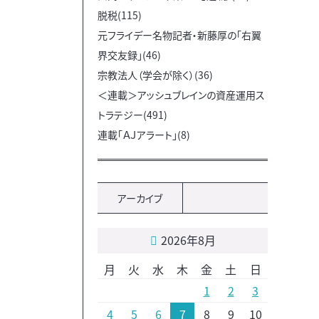
脱税(115)
元フライデー名物記者・新藤厚の「右翼
界交友録」(46)
宗教法人（学会が除く）(36)
＜連載＞アッシュブレインの資産運用ス
トラテジー(491)
連載「ＡＪアラート」(8)
アーカイブ
2026年8月
月
火
水
木
金
土
日
1
2
3
4
5
6
7
8
9
10