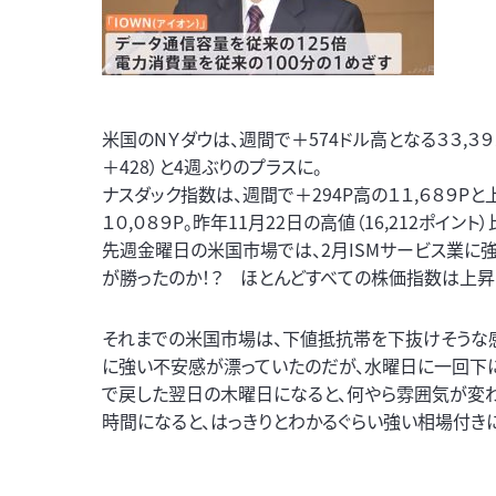
米国のNＹダウは、週間で＋574ドル高となる３３,３９
＋428）と4週ぶりのプラスに。
ナスダック指数は、週間で＋294P高の１１,６８９Pと上昇
１０,０８９P。昨年11月22日の高値（16,212ポイン
先週金曜日の米国市場では、2月ISMサービス業に
が勝ったのか！？ ほとんどすべての株価指数は上昇
それまでの米国市場は、下値抵抗帯を下抜けそうな感
に強い不安感が漂っていたのだが、水曜日に一回下
で戻した翌日の木曜日になると、何やら雰囲気が変
時間になると、はっきりとわかるぐらい強い相場付き