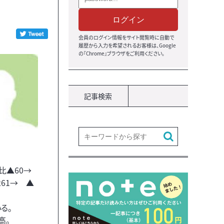
ログイン
会員のログイン情報をサイト閲覧時に自動で
履歴から入力を希望されるお客様は、Google
の『Chrome』ブラウザをご利用ください。
記事検索
比▲60→
261→ ▲
る。
高。