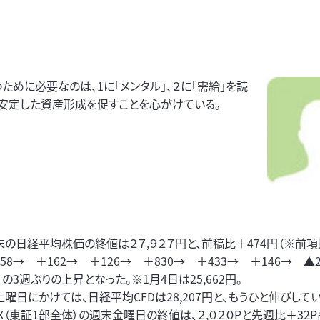
ために必要なのは、1に「メンタル」、２に「需給」を読
。安定した資産形成を促すことを心がけている。
末の日経平均株価の終値は２７,９２７円と、前稿比＋474円（※前項
8→ ＋162→ ＋126→ ＋830→ ＋433→ ＋146→ ▲
2）の3週ぶりの上昇となった。※1月4日は25,662円。
曜日にかけては、日経平均CFDは28,207円と、もうひと伸びしてい
IX（東証1部全体）の週末金曜日の終値は、２,０２０Pと先週比＋32P