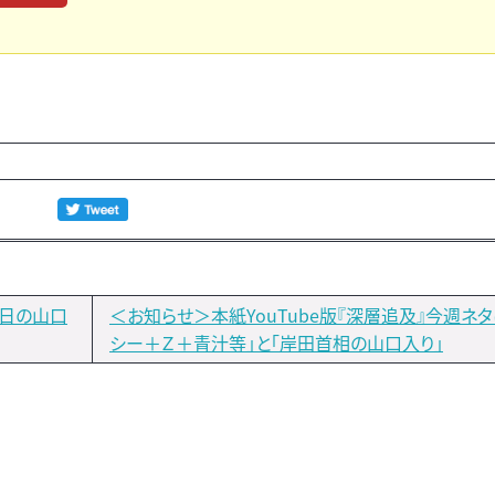
日の山口
＜お知らせ＞本紙YouTube版『深層追及』今週ネタ
シー＋Ｚ＋青汁等」と「岸田首相の山口入り」