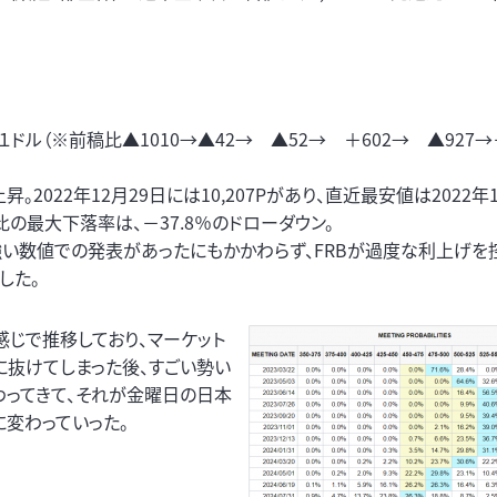
１ドル（※前稿比▲1010→▲42→ ▲52→ ＋602→ ▲927
。2022年12月29日には10,207Pがあり、直近最安値は2022年
ト）比の最大下落率は、－37.8％のドローダウン。
強い数値での発表があったにもかかわらず、FRBが過度な利上げを
した。
じで推移しており、マーケット
に抜けてしまった後、すごい勢い
わってきて、それが金曜日の日本
に変わっていった。