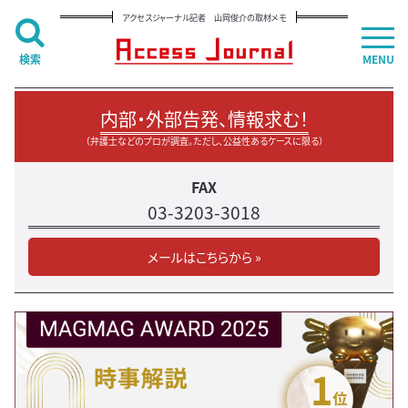
アクセスジャーナル記者 山岡俊介の取材メモ
検索
MENU
内部・外部告発、情報求む！
（弁護士などのプロが調査。ただし、公益性あるケースに限る）
FAX
03-3203-3018
メールはこちらから »