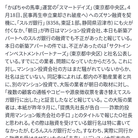
「かぼちゃの馬車」運営の「スマートデイズ」（東京都中央区。４
月18日、民事再生申立棄却され破産へ）へのズサン融資を契
機に、「スルガ銀行」（8358。東証１部。静岡県沼津市）にも火が
付くなか、「朝日」が昨日はマンション投資会社、本日も新築ア
パートへのスルガ銀行の融資でも不正があったと報じている。
本日の新築アパートの件では、不正があったのは「サクトイン
インベストメントパートナーズ」（東京都中央区）と社名公表し
ている。すでにこの業者、問題になっていたからだろう。 これに
対し、マンション投資会社の方はまだ騒がれていないからか、
社名は出ていない。 同記事によれば、都内の不動産業者と共
に、別のマンション投資で、大阪の業者が朝日の取材に対し、
「複数の顧客の通帳やコピーや源泉徴収票を書き替えてスル
ガ銀行に出した」と証言したなどと報じている。 この大阪の業
者は、本紙が昨年９月に、「提携先社長が告白――詐欺的投
資用マンション販売会社の手口 」とのタイトルで報じたＯ社長
と思われる。その際は融資を受けている銀行名は特に書いて
なかったが、むろんスルガ銀行だった。すなわち、実際に同行か