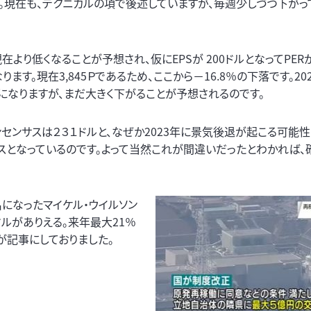
。現在も、テクニカルの項で後述していますが、毎週少しづつ下がっ
より低くなることが予想され、仮にEPSが 200ドルとなってPER
ます。現在3,845Ｐであるため、ここから－16.8％の下落です。20
ことになりますが、まだ大きく下がることが予想されるのです。
コンセンサスは２３１ドルと、なぜか2023年に景気後退が起こる可能
となっているのです。よって当然これが間違いだったとわかれば、
になったマイケル・ウイルソン
ドルがありえる。来年最大21％
が記事にしておりました。