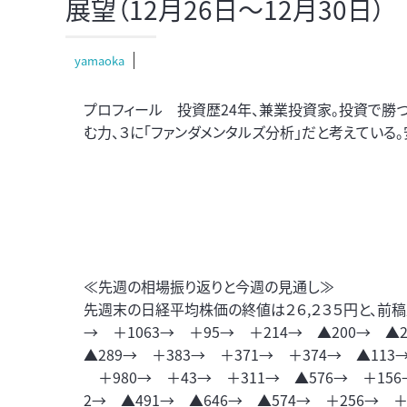
展望（12月26日～12月30日）
yamaoka
プロフィール 投資歴24年、兼業投資家。投資で勝つ
む力、３に「ファンダメンタルズ分析」だと考えている
≪先週の相場振り返りと今週の見通し≫
先週末の日経平均株価の終値は２６,２３５円と、前稿比－
→ ＋1063→ ＋95→ ＋214→ ▲200→ ▲
▲289→ ＋383→ ＋371→ ＋374→ ▲113
＋980→ ＋43→ ＋311→ ▲576→ ＋156→
2→ ▲491→ ▲646→ ▲574→ ＋256→ ＋