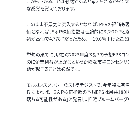
こから下がることは必然であると考えられるからです
な感覚を覚えております。
このまま不景気に突入するとなれば、PERの評価も現在
価となれば、Ｓ＆Ｐ株価指数は理論的に３,２００Ｐとなり
初が高値で4,778Ｐだったため、－19.6％下げた
挙句の果てに、現在の2023年度Ｓ＆Ｐの予想EPS
のに企業利益が上がるという奇妙な市場コンセンサス
落が起こることは必然です。
モルガンスタンレーのストラテジストで、今年特に有名
氏によれば、「Ｓ＆Ｐ株価指数の予想EPSは最悪180
落ちる可能性がある」と発言し、直近ブルームバーグ