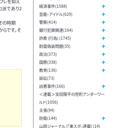
フレを抑え
経済事件(1588)
カ派であり2
芸能・アイドル(629)
警察(414)
その時期
からです。そ
銀行犯罪関連(164)
詐欺（行為）(1745)
耐震偽装問題(35)
政治(373)
国際(338)
教育(136)
訴訟(73)
凶悪事件(166)
＜連載＞宝田陽平の兜町アンダーワー
ルド(1056)
主張(94)
防衛(144)
山岡ジャーナル（「東スポ」連載）(14)