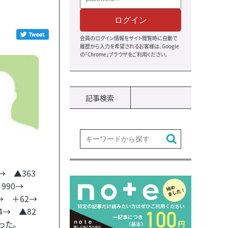
ログイン
会員のログイン情報をサイト閲覧時に自動で
履歴から入力を希望されるお客様は、Google
の『Chrome』ブラウザをご利用ください。
記事検索
→ ▲363
 990→
→ ＋62→
4→ ▲82
った。