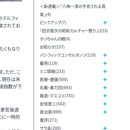
＜新連載＞「八神一清の予言される真
実」(4)
ラデルフィ
ピックアップ(7)
唆されてお
『田沢竜次の昭和カルチャー甦り』(223)
ホリちゃんの眼(6)
お知らせ(237)
たくもなり
パシフィックコンサルタンツ(119)
雇用(119)
ミニ情報(233)
。ただ、こ
、現在は米
医療・健康(500)
株価指数が下
右翼・暴力団(693)
報道・マスコミ(781)
安倍晋三(542)
に景気後退
政治家(899)
とに一時的
書評(271)
サラ金(200)