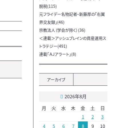
脱税(115)
元フライデー名物記者・新藤厚の「右翼
界交友録」(46)
宗教法人（学会が除く）(36)
＜連載＞アッシュブレインの資産運用ス
トラテジー(491)
連載「ＡＪアラート」(8)
アーカイブ
2026年8月
月
火
水
木
金
土
日
1
2
3
4
5
6
7
8
9
10