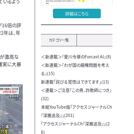
ているよう
詳細はこちら
が16倍の評
22年は、年
カテゴリ一覧
性が激高な
＜新連載＞『愛川令章のForcast AI』(8)
確実に大暴
＜新連載＞『わが国の親権問題を考え
る』(15)
新連載「詫びる覚悟はできてます」(13)
＜連載＞ご注意『この男、詐欺師につき』
(32)
本紙YouTube版「アクセスジャーナルCh
『深層追及』」(201)
「アクセスジャーナルCh『深層追及』」(2
6)