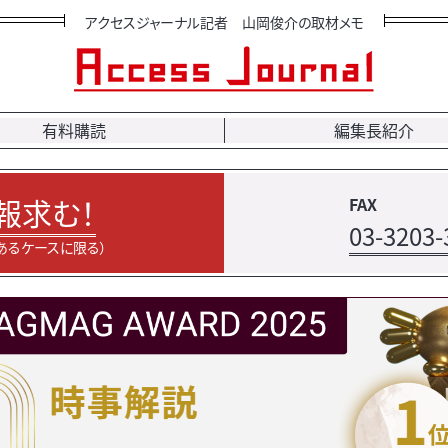
アクセスジャーナル記者 山岡俊介の取材メモ
有料購読
編集長紹介
報求む！
FAX
03-3203-
あるケースに限る）