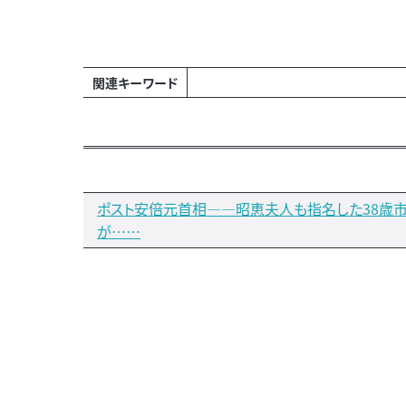
関連キーワード
ポスト安倍元首相—―昭恵夫人も指名した38歳
が……