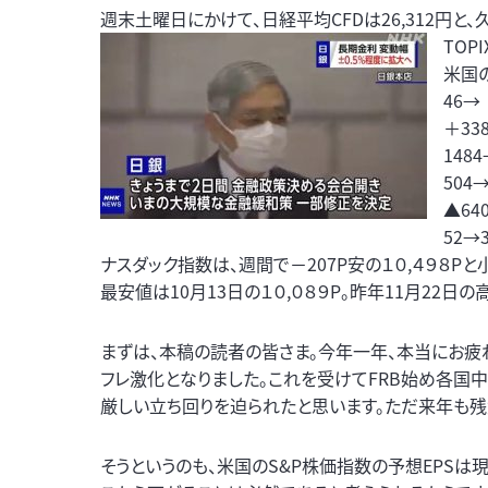
週末土曜日にかけて、日経平均CFDは26,312円と、
TOP
米国の
46→
＋33
148
504
▲64
52→
ナスダック指数は、週間で－207P安の１０,４９８Pと
最安値は10月13日の１０,０８９P。昨年11月22日の
まずは、本稿の読者の皆さま。今年一年、本当にお疲
フレ激化となりました。これを受けてFRB始め各国
厳しい立ち回りを迫られたと思います。ただ来年も残
そうというのも、米国のS&P株価指数の予想EPSは現