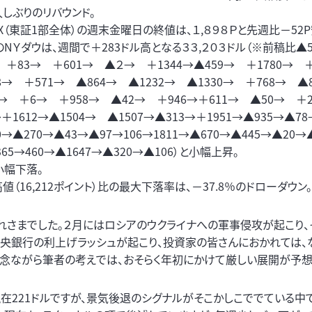
久しぶりのリバウンド。
IX（東証1部全体）の週末金曜日の終値は、１,８９８Ｐと先週比－52P
NＹダウは、週間で＋283ドル高となる３３,２０３ドル（※前稿比▲
 ＋83→ ＋601→ ▲２→ ＋1344→▲459→ ＋1780→ 
8→ ＋571→ ▲864→ ▲1232→ ▲1330→ ＋768→ ▲
4→ ＋6→ ＋958→ ▲42→ ＋946→＋611→ ▲50→ ＋
→＋1612→▲1504→ ▲1507→▲313→＋1951→▲935→▲78
0→▲270→▲43→▲97→106→1811→▲670→▲445→▲20→
365→460→▲1647→▲320→▲106）と小幅上昇。
小幅下落。
高値（16,212ポイント）比の最大下落率は、－37.8％のドローダウン。
れさまでした。２月にはロシアのウクライナへの軍事侵攻が起こり、
中央銀行の利上げラッシュが起こり、投資家の皆さんにおかれては、
念ながら筆者の考えでは、おそらく年初にかけて厳しい展開が予想
在221ドルですが、景気後退のシグナルがそこかしこででている中で