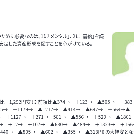
ために必要なのは、1に「メンタル」、２に「需給」を読
。安定した資産形成を促すことを心がけている。
1,292円安（※前項比▲374→ ＋123→ ▲505→ ＋383
25→ ＋1179→ ▲1217→ ▲414→ ▲647→ ＋564→▲
→ ＋1127→ ＋271→ 581→ ▲556→ ＋529→ ▲1861
 ＋12→ ＋107→ ▲680→ ▲484→ ＋1323→ ＋166
440→ ▲805→ ▲602→ ▲355→ ▲313円）の大幅安とな