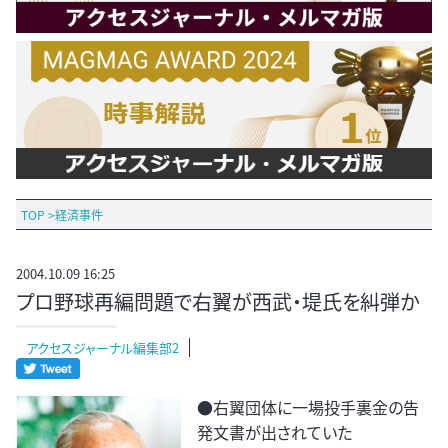
TOP
>
経済事件
2004.10.09 16:25
プロ野球再編問題で右翼が西武・堤氏を糾弾か
アクセスジャーナル編集部2
●右翼団体に一場投手裏金の告
発文書が出されていた