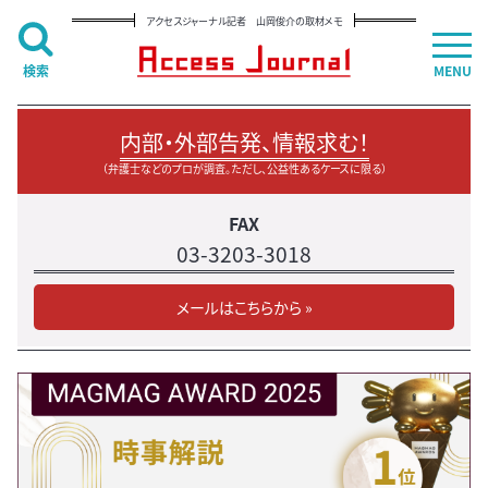
アクセスジャーナル記者 山岡俊介の取材メモ
検索
MENU
内部・外部告発、情報求む！
（弁護士などのプロが調査。ただし、公益性あるケースに限る）
FAX
03-3203-3018
メールはこちらから »