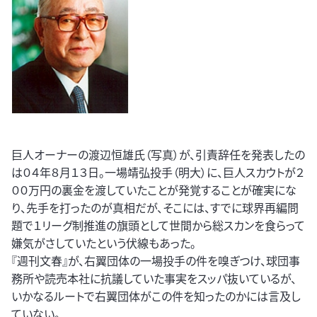
巨人オーナーの渡辺恒雄氏（写真）が、引責辞任を発表したの
は０４年８月１３日。一場靖弘投手（明大）に、巨人スカウトが２
００万円の裏金を渡していたことが発覚することが確実にな
り、先手を打ったのが真相だが、そこには、すでに球界再編問
題で１リーグ制推進の旗頭として世間から総スカンを食らって
嫌気がさしていたという伏線もあった。
『週刊文春』が、右翼団体の一場投手の件を嗅ぎつけ、球団事
務所や読売本社に抗議していた事実をスッパ抜いているが、
いかなるルートで右翼団体がこの件を知ったのかには言及し
ていない。