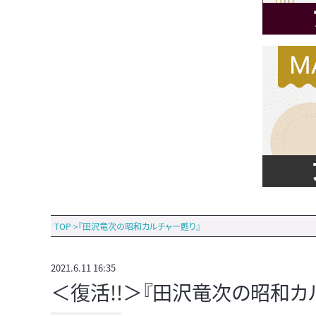
TOP
>
『田沢竜次の昭和カルチャー甦り』
2021.6.11 16:35
＜復活!!＞『田沢竜次の昭和カ