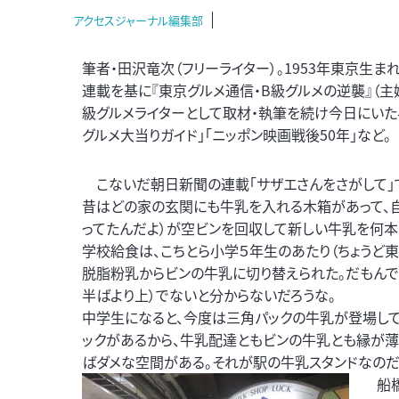
アクセスジャーナル編集部
筆者・田沢竜次（フリーライター）。1953年東京生まれ
連載を基に『東京グルメ通信・B級グルメの逆襲』（主
級グルメライターとして取材・執筆を続け今日にいた
グルメ大当りガイド」「ニッポン映画戦後50年」など。
こないだ朝日新聞の連載「サザエさんをさがして」で
昔はどの家の玄関にも牛乳を入れる木箱があって、
ってたんだよ）が空ビンを回収して新しい牛乳を何本
学校給食は、こちとら小学５年生のあたり（ちょうど
脱脂粉乳からビンの牛乳に切り替えられた。だもんで
半ばより上）でないと分からないだろうな。
中学生になると、今度は三角パックの牛乳が登場し
ックがあるから、牛乳配達ともビンの牛乳とも縁が薄
ばダメな空間がある。それが駅の牛乳スタンドなのだ
船橋