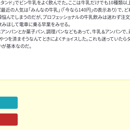
スタンド」でビン牛乳をよく飲んでた。ここは牛乳だけでも10種類以
最近の人気は「みんなの牛乳」（「今なら140円」の表示あり）で、ど
瞬悩んでしまうのだが、プロフェッショナルの牛乳飲みは迷わず注文
飲みほして電車に乗る早業をみせる。
はアンパンとか菓子パン、調理パンなどもあって、牛乳＆アンパンで
おやつを済まそうなんてときによくチョイスした。これも迷っていたら
いが基本なのだ。