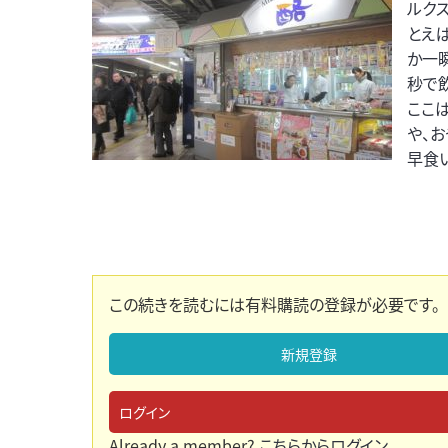
ルク
とえば
か一
秒で
ここ
や、
早食
この続きを読むには有料購読の登録が必要です。
新規登録
ログイン
Already a member?
こちらからログイン