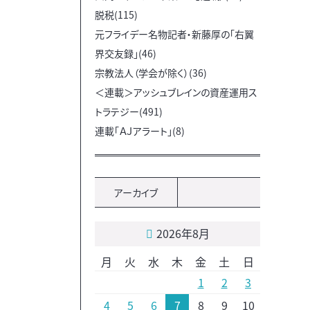
脱税(115)
元フライデー名物記者・新藤厚の「右翼
界交友録」(46)
宗教法人（学会が除く）(36)
＜連載＞アッシュブレインの資産運用ス
トラテジー(491)
連載「ＡＪアラート」(8)
アーカイブ
2026年8月
月
火
水
木
金
土
日
1
2
3
4
5
6
7
8
9
10