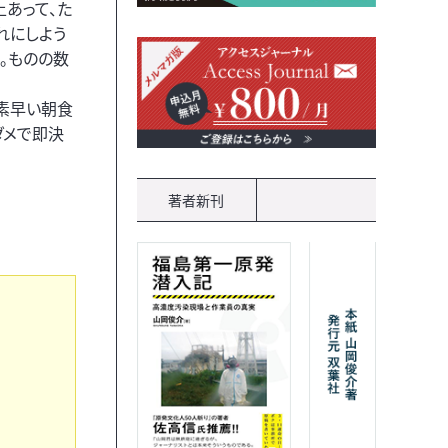
上あって、た
れにしよう
。ものの数
、素早い朝食
ダメで即決
著者新刊