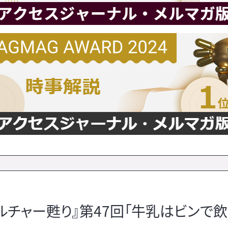
ルチャー甦り』第47回「牛乳はビンで飲