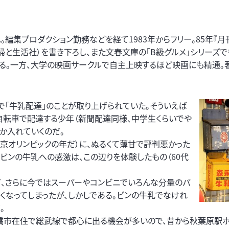
。編集プロダクション勤務などを経て1983年からフリー。85年『月刊
婦と生活社）を書き下ろし、また文春文庫の「B級グルメ」シリーズで
る。一方、大学の映画サークルで自主上映するほど映画にも精通。著
「牛乳配達」のことが取り上げられていた。そういえば
自転車で配達する少年（新聞配達同様、中学生くらいでや
か入れていくのだ。
東京オリンピックの年だ）に、ぬるくて薄甘で評判悪かった
ビンの牛乳への感激は、この辺りを体験したもの（60代
て、さらに今ではスーパーやコンビニでいろんな分量のパ
くなってしまったが、しかしである。ビンの牛乳でなけれ
。
市在住で総武線で都心に出る機会が多いので、昔から秋葉原駅ホ