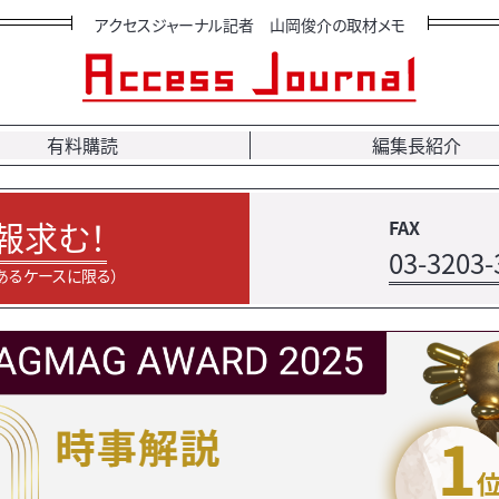
アクセスジャーナル記者 山岡俊介の取材メモ
有料購読
編集長紹介
報求む！
FAX
03-3203-
あるケースに限る）