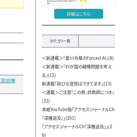
詳細はこちら
カテゴリ一覧
＜新連載＞『愛川令章のForcast AI』(8)
＜新連載＞『わが国の親権問題を考え
る』(15)
（追加情
新連載「詫びる覚悟はできてます」(13)
＜連載＞ご注意『この男、詐欺師につき』
(32)
本紙YouTube版「アクセスジャーナルCh
『深層追及』」(201)
「アクセスジャーナルCh『深層追及』」(2
6)