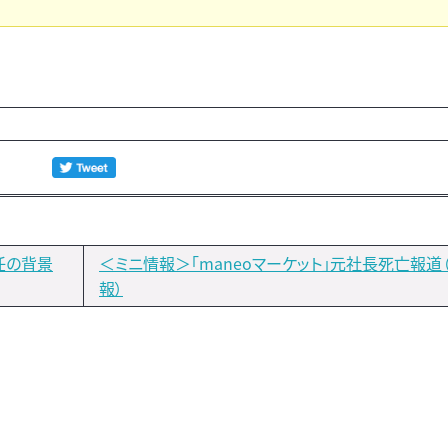
任の背景
＜ミニ情報＞「maneoマーケット」元社長死亡報道
報）