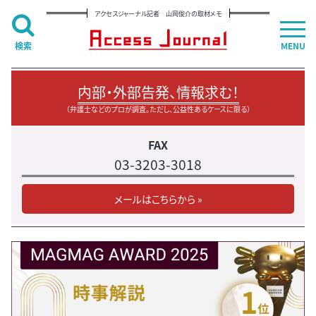
アクセスジャーナル記者 山岡俊介の取材メモ
検索
MENU
内部・外部告発、情報求む！
（弁護士などのプロが調査。ただし、公益性あるケースに限る）
FAX
03-3203-3018
メールはこちらから »