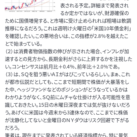
表される予定。詳細まで発表され
るか定かではないが、財源確保の
ために国債増発する、と市場に受け止められれば相場は軟調
推移になるだろう。これは週明け火曜日の「米国10年債金利」
を確認したい。この悪地合いは、この指標が2.8％を越えたこ
とで始まっている。
（２）は消費者物価指数の伸びが示された場合、インフレが加
速するとの見方から、長期金利がさらに上昇するかを注視した
い。コンセンサスは前月比＋0.4％、前年比＋2.0％であ。
（３）は、ＳＱを狙う悪いＡＩがはびこっているらしい。まぁ、これ
が都市伝説だとしても、ここまで短期間で株価が大暴落をし
た中、ヘッジファンドなどのポジションがどうなっているかは
わかりようがなく、ＳＱ前にムチャな仕掛けが入る可能性を意
識しておきたい。15日の木曜日深夜までは気が抜けないだろ
う。あげくに米国は今週末から3連休なので、ここまでに株価
が沈静化してないと金曜日のＮＹダウはリスク回避で下がる
だろう。
筆者は、現在までに発表されている経済指標から、特に景気