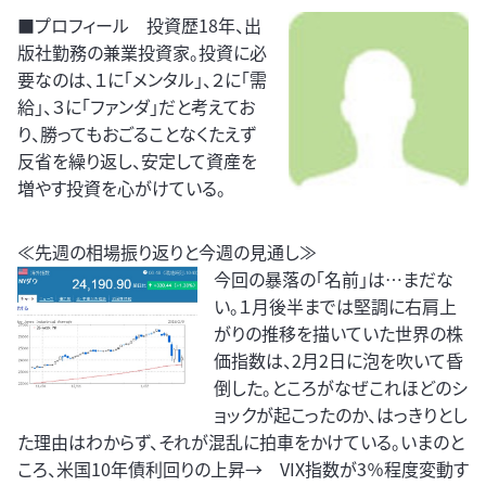
■プロフィール 投資歴18年、出
版社勤務の兼業投資家。投資に必
要なのは、１に「メンタル」、２に「需
給」、３に「ファンダ」だと考えてお
り、勝ってもおごることなくたえず
反省を繰り返し、安定して資産を
増やす投資を心がけている。
≪先週の相場振り返りと今週の見通し≫
今回の暴落の「名前」は…まだな
い。１月後半までは堅調に右肩上
がりの推移を描いていた世界の株
価指数は、2月2日に泡を吹いて昏
倒した。ところがなぜこれほどのシ
ョックが起こったのか、はっきりとし
た理由はわからず、それが混乱に拍車をかけている。いまのと
ころ、米国10年債利回りの上昇→ VIX指数が3％程度変動す