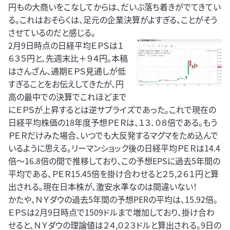
円もの大商いをこなしてからは、だいぶ落ち着きがでてきてい
る。これはおそらくは、足元の企業決算がよすぎる、ことがそう
させているのだと感じる。
2月9日時点の日経平均ＥＰＳは１
６３５円と、先週末比＋９４円。本稿
はさんざん、通期ＥＰＳ見通しが低
すぎることをお伝えしてきたが、円
高の最中での決算でこれほどまで
にＥＰＳが上昇するとは逆サプライズであった。これで現在の
日経平均株価の18年度予想ＰＥＲは、１３．０８倍である。もう
ＰＥＲだけみた場合、いつでも大反発するマグマをため込んで
いるように思える。リーマンショック後の日経平均ＰＥＲは14.4
倍～16.8倍の間で推移しており、この予想EPSに過去5年間の
平均である、ＰＥＲ15.45倍を掛け合わせると２５,２６１円と算
出される。現在日本株が、激安水準なのは間違いない！
かたや、ＮＹダウの過去5年間の予想PERの平均は、15.92倍。
ＥＰＳは2月9日時点で1509ドルまで増加しており、掛け合わ
せると、ＮＹダウの理論値は２４,０２３ドルと算出される。9日の