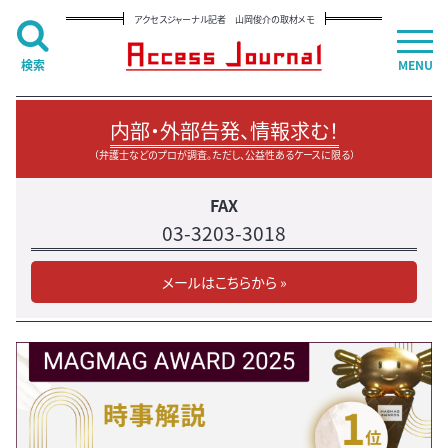
アクセスジャーナル記者 山岡俊介の取材メモ
検索
MENU
内部・外部告発、情報求む！
（弁護士などのプロが調査。ただし、公益性あるケースに限る）
FAX
03-3203-3018
メールはこちらから »