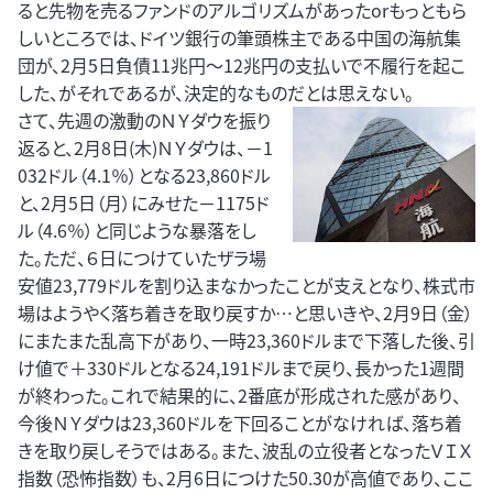
ると先物を売るファンドのアルゴリズムがあったorもっともら
しいところでは、ドイツ銀行の筆頭株主である中国の海航集
団が、2月5日負債11兆円～12兆円の支払いで不履行を起こ
した、がそれであるが、決定的なものだとは思えない。
さて、先週の激動のＮＹダウを振り
返ると、2月8日(木)ＮＹダウは、－1
032ドル（4.1％）となる23,860ドル
と、2月5日（月）にみせた－1175ド
ル（4.6％）と同じような暴落をし
た。ただ、６日につけていたザラ場
安値23,779ドルを割り込まなかったことが支えとなり、株式市
場はようやく落ち着きを取り戻すか…と思いきや、2月9日（金）
にまたまた乱高下があり、一時23,360ドルまで下落した後、引
け値で＋330ドルとなる24,191ドルまで戻り、長かった1週間
が終わった。これで結果的に、2番底が形成された感があり、
今後ＮＹダウは23,360ドルを下回ることがなければ、落ち着
きを取り戻しそうではある。また、波乱の立役者となったＶＩＸ
指数（恐怖指数）も、2月6日につけた50.30が高値であり、ここ