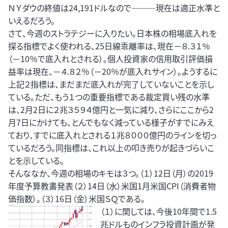
ＮＹダウの終値は24,191ドルなので―――現在は適正水準と
いえるだろう。
さて、今週のストラテジーに入りたい。日本株の相場底入れを
探る指標でよく使われる、25日線乖離率は、現在－８.３１％
（－10％で底入れとされる）。個人投資家の信用取引評価損
益率は現在、－４.８２％（－20％が底入れサイン）。ようするに
上記２指標は、まだまだ底入れが完了していないことを示し
ている。ただ、もう１つの重要指標である裁定買い残の水準
は、2月2日に２兆３５９４億円と一気に減り、さらにここから2
月7日にかけても、とんでもなく減っている様子がすでにみえ
ており、すでに底入れとされる１兆８０００億円のラインを切っ
ているだろう。同指標は、これ以上の叩き売りが起きづらいこ
とを示している。
そんななか、今週の相場のキモは３つ。（１）12日（月）の2019
年度予算教書発表（２）14日（水）米国1月米国CPI（消費者物
価指数）。（３）16日（金）米国ＳＱである。
（１）に関しては、今後10年間で1.5
兆ドルものインフラ投資計画が発