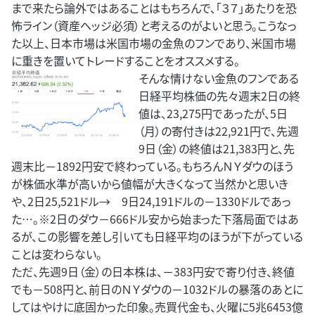
まで来たら論外ではあることはもちろんで、「３７」あたりを恐
怖ライン（資産ヘッジ必須）と考えるのがよいと思う。こうなっ
た以上、日本市場は米国市場の金魚のフンであり、米国市場
に重きを置いてトレードすることをオススメする。
そんな情けない金魚のフンである
日経平均株価の先々週末2日の終
値は、23,275円であったが、5日
（月）の寄付きは22,921円で、先週
9日（金）の終値は21,383円と、先
週末比－1892円安で終わっている。もちろんＮＹダウのほう
が株価水準が高いから値幅が大きくなって当然かと思いき
や、2日25,521ドル→ 9日24,191ドルの－1330ドルであっ
た…。※2日のダウ－666ドル安から始まった下落局面ではあ
るが、この影響を差し引いても日経平均のほうが下がっている
ことは変わらない。
ただ、先週9日（金）の日本株は、－383円安で寄り付き、終値
でも－508円と、前日のＮＹダウの－1032ドルの暴落のあとに
してはやけに底固かった印象。売買代金も、火曜に5兆6453億