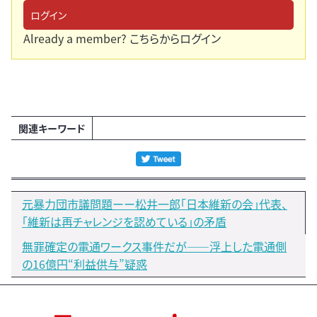
ログイン
Already a member?
こちらからログイン
関連キーワード
元暴力団市議問題ーー松井一郎「日本維新の会」代表、
「維新は再チャレンジを認めている」の矛盾
無罪確定の電通ワークス事件だが――浮上した電通側
の16億円“利益供与”疑惑