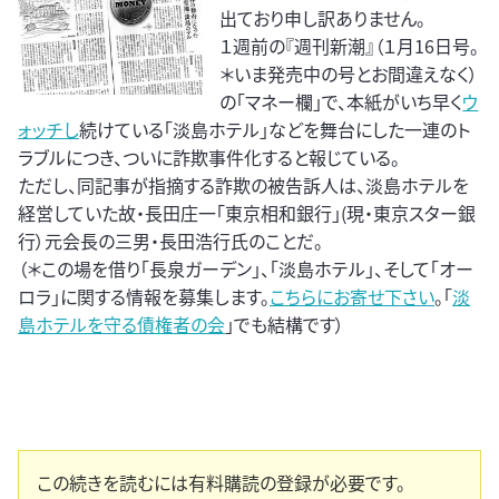
出ており申し訳ありません。
１週前の『週刊新潮』（１月16日号。
＊いま発売中の号とお間違えなく）
の｢マネー欄」で、本紙がいち早く
ウ
ォッチし
続けている｢淡島ホテル」などを舞台にした一連のト
ラブルにつき、ついに詐欺事件化すると報じている。
ただし、同記事が指摘する詐欺の被告訴人は、淡島ホテルを
経営していた故・長田庄一｢東京相和銀行」(現・東京スター銀
行）元会長の三男・長田浩行氏のことだ。
（＊この場を借り「長泉ガーデン」、「淡島ホテル」、そして「オー
ロラ」に関する情報を募集します。
こちらにお寄せ下さい
。「
淡
島ホテルを守る債権者の会
」でも結構です）
この続きを読むには有料購読の登録が必要です。