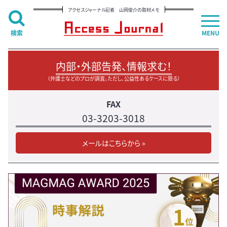
アクセスジャーナル記者 山岡俊介の取材メモ
検索
MENU
内部・外部告発、情報求む！
（弁護士などのプロが調査。ただし、公益性あるケースに限る）
FAX
03-3203-3018
メールはこちらから »