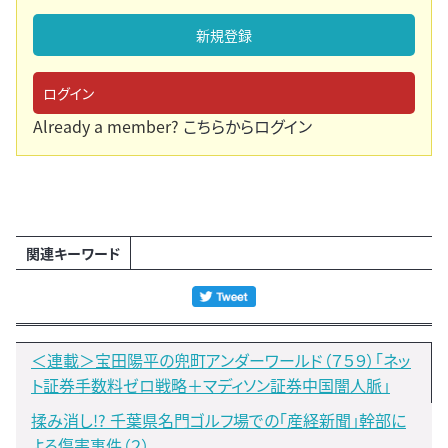
新規登録
ログイン
Already a member?
こちらからログイン
関連キーワード
＜連載＞宝田陽平の兜町アンダーワールド（７５９）「ネッ
ト証券手数料ゼロ戦略＋マディソン証券中国闇人脈」
揉み消し!? 千葉県名門ゴルフ場での「産経新聞」幹部に
よる傷害事件（２）