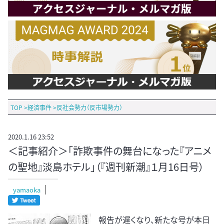
TOP
>
経済事件
>
反社会勢力（反市場勢力）
2020.1.16 23:52
＜記事紹介＞「詐欺事件の舞台になった『アニメ
の聖地』淡島ホテル」（『週刊新潮』１月16日号）
yamaoka
報告が遅くなり、新たな号が本日