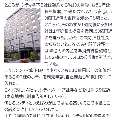
ところが、シティ傘下Ｂ社は契約から約10カ月後、もう１年延
長を提案して
来たので、Ａ社は安心し5
0億円返済の銀行交渉を打ち切った。
ところが、そのわずか１週間後に突如Ｂ
社は１年延長の提案を撤回。50億円返
済を迫った。しかも、この間、Ａ社社長
の知らないところで、Ａ社顧問弁護士
は50億円の内金を準消費賃借契約と
して２棟のホテルには抵当権が打たれ
ていた。
こうしてシティ傘下Ｂ社は少なくとも１３０億円以上の価値が
あるこの２棟のホテルを競売申請、自己競落し50億円で手に
入れた。
これに対し、Ａ社は、シティグループ証券などを相手取り提訴
（東京地検に刑事告訴もしている）。
何しろ、シティといえばわが国では悪名高い。そこで本紙もこ
の訴訟に注目しているわけだ。
さて、２回目の７月11日口頭弁論には、シティ側の「準備書面