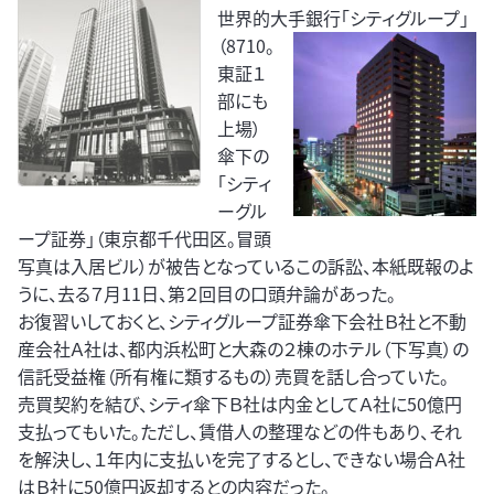
世界的大手銀行「シティグ
ループ」
（8710。
東証１
部にも
上場）
傘下の
「シティ
ーグル
ープ証券」（東京都千代田区。冒頭
写真は入居ビル）が被告となっているこの訴訟、本紙既報のよ
うに、去る７月11日、第２回目の口頭弁論があった。
お復習いしておくと、シティグループ証券傘下会社Ｂ社と不動
産会社Ａ社は、都内浜松町と大森の２棟のホテル（下写真）の
信託受益権（所有権に類するもの）売買を話し合っていた。
売買契約を結び、シティ傘下Ｂ社は内金としてＡ社に50億円
支払ってもいた。ただし、賃借人の整理などの件もあり、それ
を解決し、１年内に支払いを完了するとし、できない場合Ａ社
はＢ社に50億円返却するとの内容だった。