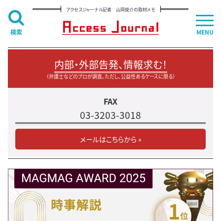
アクセスジャーナル記者 山岡俊介の取材メモ
検索
MENU
内部・外部告発、情報求む！
（弁護士などのプロが調査。ただし、公益性あるケースに限る）
FAX
03-3203-3018
メールはこちらから »