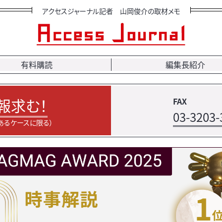
アクセスジャーナル記者 山岡俊介の取材メモ
有料購読
編集長紹介
報求む！
FAX
03-3203-
あるケースに限る）