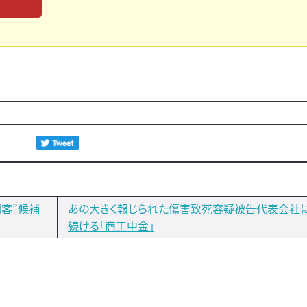
客”候補
あの大きく報じられた傷害致死容疑被告代表会社
続ける「商工中金」