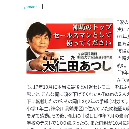
yamaoka
“涙の
実に
01
長崎
復帰
当時
約）。
「昨
A-T
も、17年10月に本当に最後と引退セレモニーをお
思いと、こんな俺に頭を下げてくれたA-Teamの２人
下に転載したのが、その岡山の少年の手紙（２枚）だ。
小学１年生。神奈川県鶴見区に住んでいた幼稚園の前
を見て感動。その後、岡山に引越しし昨年７月の豪雨
学校のテストで１００点取ったら、また両親が10月