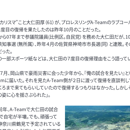
カリスマ”こと大仁田厚（61）が、プロレスリングA-Teamのラブコ
７度目の復帰を果たしたのは昨年10月のことだった。
年から07年まで参議院議員(比例区。自民党）を務めた大仁田だが、1
県知事選（無所属）、昨年４月の佐賀県神埼市市長選(同）と連敗。
だった。
の一部スポーツ紙などは、大仁田の７度目の復帰理由をこう語って
年７月、岡山県で豪雨災害に会った少年から、『俺の試合を見たい』
eamに届いた。それを見たA-Team側が２日に渡って復帰を直談判し
ふくろまで来てもらいしていたので復帰するつもりはなかった。しかし
の姿に心を揺さぶられた」。
年、A-Teamで大仁田の試合
で自宅が半壊。でも、頑張って
に神奈川県鶴見で予定されている