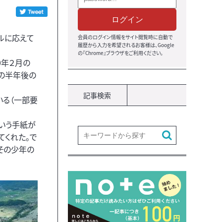
ログイン
ールに応えて
会員のログイン情報をサイト閲覧時に自動で
履歴から入力を希望されるお客様は、Google
の『Chrome』ブラウザをご利用ください。
0年２月の
その半年後の
記事検索
いる（一部要
という手紙が
てくれた。で
その少年の