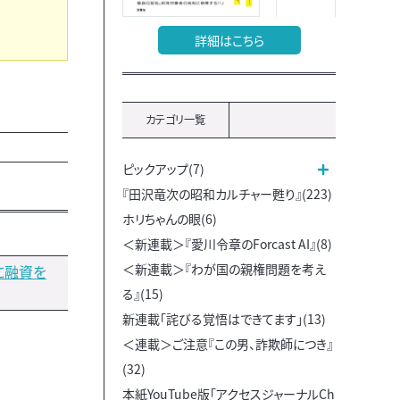
詳細はこちら
カテゴリ一覧
ピックアップ(7)
『田沢竜次の昭和カルチャー甦り』(223)
ホリちゃんの眼(6)
＜新連載＞『愛川令章のForcast AI』(8)
＜新連載＞『わが国の親権問題を考え
に融資を
る』(15)
新連載「詫びる覚悟はできてます」(13)
＜連載＞ご注意『この男、詐欺師につき』
(32)
本紙YouTube版「アクセスジャーナルCh