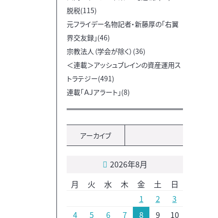
脱税(115)
元フライデー名物記者・新藤厚の「右翼
界交友録」(46)
宗教法人（学会が除く）(36)
＜連載＞アッシュブレインの資産運用ス
トラテジー(491)
連載「ＡＪアラート」(8)
アーカイブ
2026年8月
月
火
水
木
金
土
日
1
2
3
4
5
6
7
8
9
10