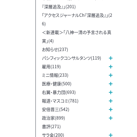
『深層追及』」(201)
「アクセスジャーナルCh『深層追及』」(2
6)
＜新連載＞「八神一清の予言される真
実」(4)
お知らせ(237)
パシフィックコンサルタンツ(119)
雇用(119)
ミニ情報(233)
医療・健康(500)
右翼・暴力団(693)
報道・マスコミ(781)
安倍晋三(542)
政治家(899)
書評(271)
サラ金(200)