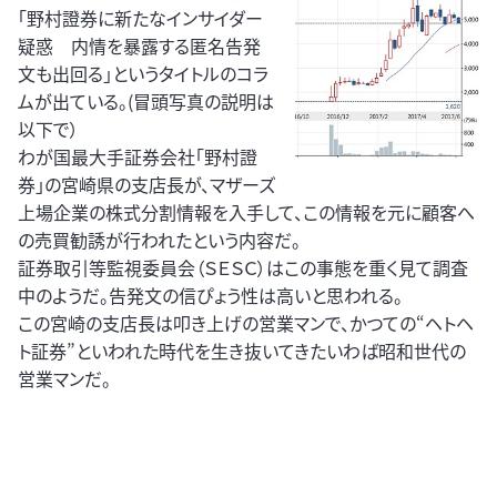
「野村證券に新たなインサイダー
疑惑 内情を暴露する匿名告発
文も出回る」というタイトルのコラ
ムが出ている。(冒頭写真の説明は
以下で）
わが国最大手証券会社「野村證
券」の宮崎県の支店長が、マザーズ
上場企業の株式分割情報を入手して、この情報を元に顧客へ
の売買勧誘が行われたという内容だ。
証券取引等監視委員会（ＳＥＳＣ）はこの事態を重く見て調査
中のようだ。告発文の信ぴょう性は高いと思われる。
この宮崎の支店長は叩き上げの営業マンで、かつての“ヘトヘ
ト証券”といわれた時代を生き抜いてきたいわば昭和世代の
営業マンだ。