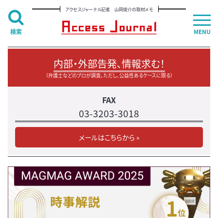
アクセスジャーナル記者 山岡俊介の取材メモ
検索
MENU
内部・外部告発、情報求む！
（弁護士などのプロが調査。ただし、公益性あるケースに限る）
FAX
03-3203-3018
メールはこちらから »