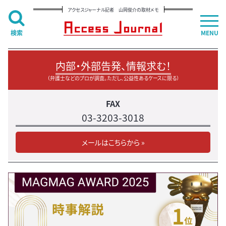
アクセスジャーナル記者 山岡俊介の取材メモ
検索
MENU
内部・外部告発、情報求む！
（弁護士などのプロが調査。ただし、公益性あるケースに限る）
FAX
03-3203-3018
メールはこちらから »