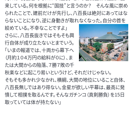
来している。何を根拠に“国技”と言うのか？ そんな風に崇め
られたことで、建前だけが先行し、八百長は絶対にあってはな
らないことになり、逆に身動きが取れなくなった。自分の首を
絞めている。不幸なことです
よ」
さらに、八百長抜きではそもそも興
行自体が成り立たないとまでいう。
「いまの報道では、十両から幕下へ
（月約１０４万円の給料が０に）、ま
たは大関からの陥落、７勝７敗の千
秋楽などに起こり易いというけど、それだけじゃない。
そもそも多かれ少なかれ、横綱、大関の地位にいること自体、
八百長無しではあり得ない。金星が欲しい平幕は、最高に発
憤して相撲を取るんです。そんなガチンコ（真剣勝負）を15日
取っていては体が持たない」