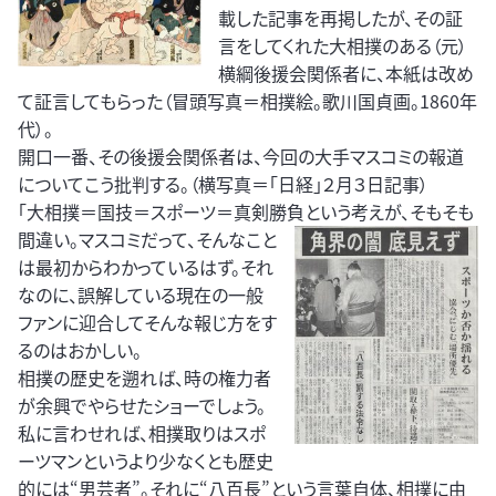
載した記事を再掲したが、その証
言をしてくれた大相撲のある（元）
横綱後援会関係者に、本紙は改め
て証言してもらった（冒頭写真＝相撲絵。歌川国貞画。1860年
代）。
開口一番、その後援会関係者は、今回の大手マスコミの報道
についてこう批判する。（横写真＝「日経」２月３日記事）
「大相撲＝国技＝スポーツ＝真剣勝負という考えが、そもそも
間違い。マスコミだって、そんなこと
は最初からわかっているはず。それ
なのに、誤解している現在の一般
ファンに迎合してそんな報じ方をす
るのはおかしい。
相撲の歴史を遡れば、時の権力者
が余興でやらせたショーでしょう。
私に言わせれば、相撲取りはスポ
ーツマンというより少なくとも歴史
的には“男芸者”。それに“八百長”という言葉自体、相撲に由